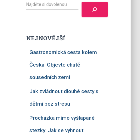
H
l
e
d
a
t
NEJNOVĚJŠÍ
Gastronomická cesta kolem
Česka: Objevte chutě
sousedních zemí
Jak zvládnout dlouhé cesty s
dětmi bez stresu
Procházka mimo vyšlapané
stezky: Jak se vyhnout