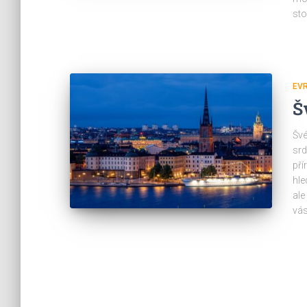
st
EV
Š
Švé
srd
pří
hle
ale
vás