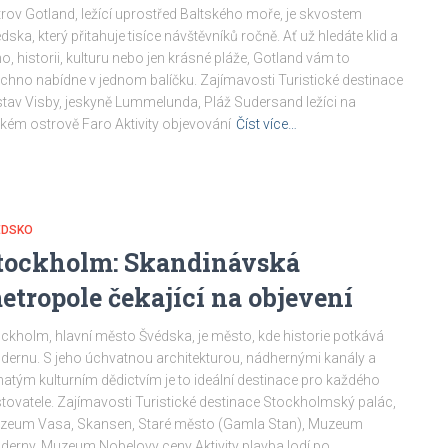
rov Gotland, ležící uprostřed Baltského moře, je skvostem
dska, který přitahuje tisíce návštěvníků ročně. Ať už hledáte klid a
ho, historii, kulturu nebo jen krásné pláže, Gotland vám to
chno nabídne v jednom balíčku. Zajímavosti Turistické destinace
stav Visby, jeskyně Lummelunda, Pláž Sudersand ležíci na
zkém ostrově Faro Aktivity objevování
Číst více…
ÉDSKO
tockholm: Skandinávská
etropole čekající na objevení
ckholm, hlavní město Švédska, je město, kde historie potkává
ernu. S jeho úchvatnou architekturou, nádhernými kanály a
atým kulturním dědictvím je to ideální destinace pro každého
tovatele. Zajímavosti Turistické destinace Stockholmský palác,
zeum Vasa, Skansen, Staré město (Gamla Stan), Muzeum
erny, Muzeum Nobelovy ceny Aktivity plavba lodí po