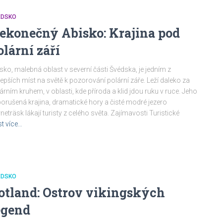
ÉDSKO
ekonečný Abisko: Krajina pod
olární září
sko, malebná oblast v severní části Švédska, je jedním z
lepších míst na světě k pozorování polární záře. Leží daleko za
árním kruhem, v oblasti, kde příroda a klid jdou ruku v ruce. Jeho
orušená krajina, dramatické hory a čisté modré jezero
neträsk lákají turisty z celého světa. Zajímavosti Turistické
st více…
ÉDSKO
otland: Ostrov vikingských
egend