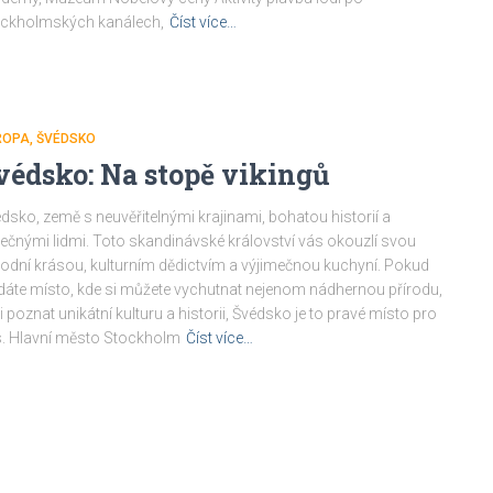
ockholmských kanálech,
Číst více…
ROPA
ŠVÉDSKO
védsko: Na stopě vikingů
dsko, země s neuvěřitelnými krajinami, bohatou historií a
ečnými lidmi. Toto skandinávské království vás okouzlí svou
rodní krásou, kulturním dědictvím a výjimečnou kuchyní. Pokud
dáte místo, kde si můžete vychutnat nejenom nádhernou přírodu,
 i poznat unikátní kulturu a historii, Švédsko je to pravé místo pro
. Hlavní město Stockholm
Číst více…