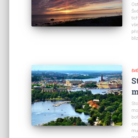
Ost
Švé
tic
vše
při
blí
ŠV
S
m
Sto
mod
boh
ces
mu
mod