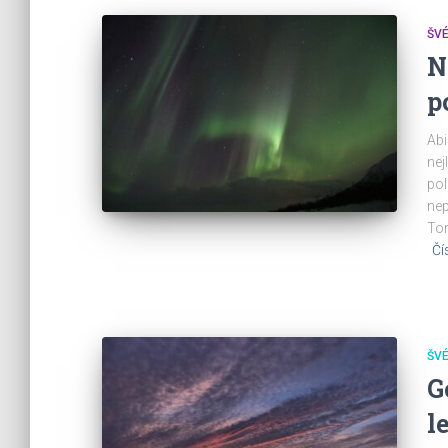
ŠV
N
p
Abi
nej
pol
nep
Tor
Čí
ŠV
G
l