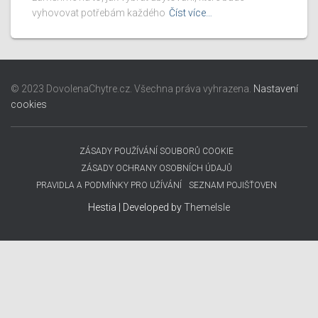
vyhovovat potřebám každého
Číst více…
© 2023 DovolenaChytre.cz. Všechna práva vyhrazena.
Nastavení
cookies
ZÁSADY POUŽÍVÁNÍ SOUBORŮ COOKIE
ZÁSADY OCHRANY OSOBNÍCH ÚDAJŮ
PRAVIDLA A PODMÍNKY PRO UŽÍVÁNÍ
SEZNAM POJIŠŤOVEN
Hestia | Developed by
ThemeIsle