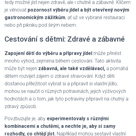
tedy možné jíst nejen zdravě, ale i chutně a zábavně. Klíčem
je věnovat
pozornost výběru jídel a být otevřený novým
gastronomickým zážitkům
, ať už ve vybrané restauraci
nebo při pikniku pod širým nebem.
Cestování s dětmi: Zdravé a zábavné
Zapojení dětí do výběru a přípravy jídel
může přinést
mnoho výhod, zejména během cestování. Tato aktivita
může být nejen
zábavná, ale také vzdělávací,
a pomáhá
dětem rozvíjet zájem o zdravé stravování. Když děti
dostanou příležitost vybrat si a připravit si vlastní jídlo,
mohou se naučit o různých potravinách, jejich výživových
hodnotách a o tom, jak tyto potraviny připravit na chutný a
zdravý způsob.
Povzbuzujte je, aby
experimentovaly s různými
kombinacemi a chutěmi, a nechte je, aby si samy
rozhodly, co chtějí jíst.
Například mohou sestavit vlastní