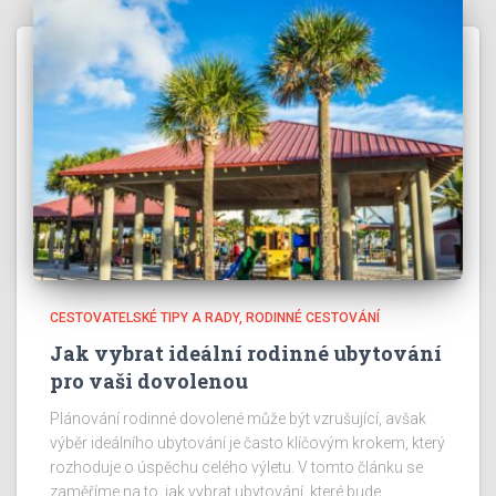
CESTOVATELSKÉ TIPY A RADY
RODINNÉ CESTOVÁNÍ
Jak vybrat ideální rodinné ubytování
pro vaši dovolenou
Plánování rodinné dovolené může být vzrušující, avšak
výběr ideálního ubytování je často klíčovým krokem, který
rozhoduje o úspěchu celého výletu. V tomto článku se
zaměříme na to, jak vybrat ubytování, které bude