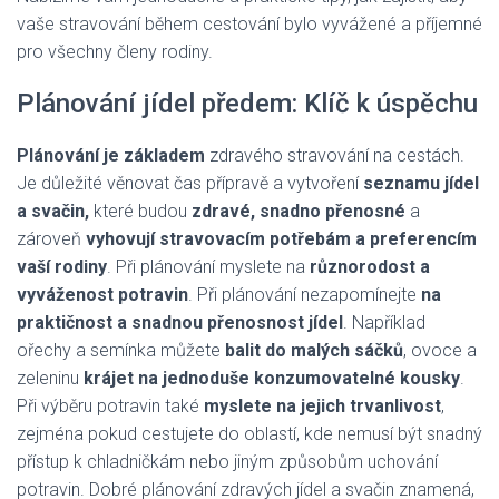
vaše stravování během cestování bylo vyvážené a příjemné
pro všechny členy rodiny.
Plánování jídel předem: Klíč k úspěchu
Plánování je základem
zdravého stravování na cestách.
Je důležité věnovat čas přípravě a vytvoření
seznamu jídel
a svačin,
které budou
zdravé, snadno přenosné
a
zároveň
vyhovují stravovacím potřebám a preferencím
vaší rodiny
. Při plánování myslete na
různorodost a
vyváženost potravin
. Při plánování nezapomínejte
na
praktičnost a snadnou přenosnost jídel
. Například
ořechy a semínka můžete
balit do malých sáčků
, ovoce a
zeleninu
krájet na jednoduše konzumovatelné kousky
.
Při výběru potravin také
myslete na jejich trvanlivost
,
zejména pokud cestujete do oblastí, kde nemusí být snadný
přístup k chladničkám nebo jiným způsobům uchování
potravin. Dobré plánování zdravých jídel a svačin znamená,