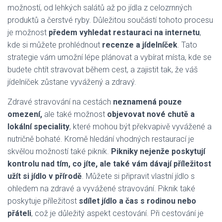
možností, od lehkých salátů až po jídla z celozrnných
produktů a čerstvé ryby. Důležitou součástí tohoto procesu
je možnost
předem vyhledat restauraci na internetu
,
kde si můžete prohlédnout
recenze a jídelníček
. Tato
strategie vám umožní lépe plánovat a vybírat místa, kde se
budete chtít stravovat během cest, a zajistit tak, že váš
jídelníček zůstane vyvážený a zdravý.
Zdravé stravování na cestách
neznamená pouze
omezení,
ale také možnost
objevovat nové chutě a
lokální speciality
, které mohou být překvapivě vyvážené a
nutričně bohaté. Kromě hledání vhodných restaurací je
skvělou možností také piknik.
Pikniky nejenže poskytují
kontrolu nad tím, co jíte, ale také vám dávají příležitost
užít si jídlo v přírodě
. Můžete si připravit vlastní jídlo s
ohledem na zdravé a vyvážené stravování. Piknik také
poskytuje příležitost
sdílet jídlo a čas s rodinou nebo
přáteli
, což je důležitý aspekt cestování. Při cestování je