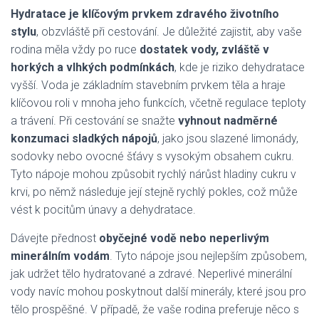
Hydratace je klíčovým prvkem zdravého životního
stylu
, obzvláště při cestování. Je důležité zajistit, aby vaše
rodina měla vždy po ruce
dostatek vody, zvláště v
horkých a vlhkých podmínkách
, kde je riziko dehydratace
vyšší. Voda je základním stavebním prvkem těla a hraje
klíčovou roli v mnoha jeho funkcích, včetně regulace teploty
a trávení. Při cestování se snažte
vyhnout nadměrné
konzumaci sladkých nápojů
, jako jsou slazené limonády,
sodovky nebo ovocné šťávy s vysokým obsahem cukru.
Tyto nápoje mohou způsobit rychlý nárůst hladiny cukru v
krvi, po němž následuje její stejně rychlý pokles, což může
vést k pocitům únavy a dehydratace.
Dávejte přednost
obyčejné vodě nebo neperlivým
minerálním vodám
. Tyto nápoje jsou nejlepším způsobem,
jak udržet tělo hydratované a zdravé. Neperlivé minerální
vody navíc mohou poskytnout další minerály, které jsou pro
tělo prospěšné. V případě, že vaše rodina preferuje něco s