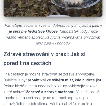
Pamatujte, že během vašich dobrodružných výletů
s psem
je správná hydratace klíčová
. Nedostatek vody může
vášho věrného společníka rychle vyčerpávat a ohrožovat
jeho zdraví i pohodu.
Zdravé stravování v praxi: Jak si
poradit na cestách
I na cestách je možné stravovat se zdravě a vyváženě.
Důležité je být
proaktivní ve výběru míst, kde budete jíst
.
Pokud hledáte restaurace nebo jídelny, vyhledejte takové,
které nabízejí
čerstvé a zdravé možnosti
. V dnešní době
mnoho restaurací reaguje na rostoucí poptávku po
zdravějších jídelních alternativách a nabízí širokou škálu