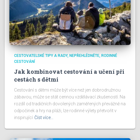
CESTOVATELSKÉ TIPY A RADY
NEPŘEHLÉDNĚTE
RODINNÉ
CESTOVÁNÍ
Jak kombinovat cestování a učení při
cestách s dětmi
Cestování s dětmi může být více než jen dobrodružnou
zábavou, může se stát cennou vzdělávací zkušeností. Na
rozdíl od tradičních dovolených zaměřených převážně na
odpočinek a hry na pláži, lze rodinné výlety přetvořit v
inspirující
Číst více…