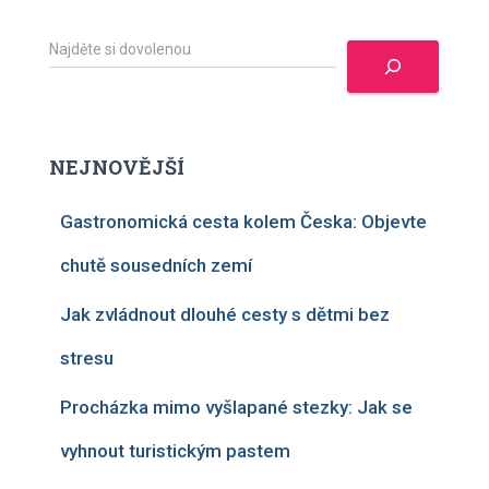
H
l
e
d
a
t
NEJNOVĚJŠÍ
Gastronomická cesta kolem Česka: Objevte
chutě sousedních zemí
Jak zvládnout dlouhé cesty s dětmi bez
stresu
Procházka mimo vyšlapané stezky: Jak se
vyhnout turistickým pastem