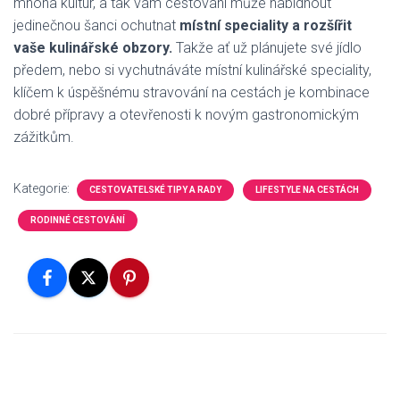
mnoha kultur, a tak vám cestování může nabídnout
jedinečnou šanci ochutnat
místní speciality a rozšířit
vaše kulinářské obzory.
Takže ať už plánujete své jídlo
předem, nebo si vychutnáváte místní kulinářské speciality,
klíčem k úspěšnému stravování na cestách je kombinace
dobré přípravy a otevřenosti k novým gastronomickým
zážitkům.
Kategorie:
CESTOVATELSKÉ TIPY A RADY
LIFESTYLE NA CESTÁCH
RODINNÉ CESTOVÁNÍ