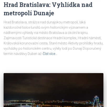
Hrad Bratislava: Vyhlídka nad
metropolí Dunaje
Hrad Bratislava, strážce nad dunajskou metropolí, láká
každoročně tisíce turistů svým historickým významem a
nádhernými výhledy na město Bratislava a okolní krajinu.
Zajímavosti Turistické destinace Hradní komplex, Hradní náměstí,
Královská korunovační cesta, Staré město Aktivity prohlídky hradu,
vycházky po historickém centru, výlety lodí po Dunaji Doporučený
termín návštěvy Duben až
Číst více…