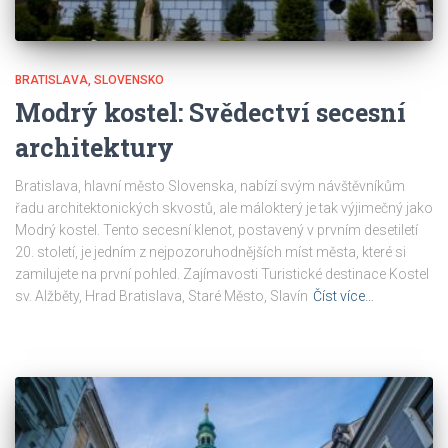
BRATISLAVA
SLOVENSKO
Modrý kostel: Svědectví secesní
architektury
Bratislava, hlavní město Slovenska, nabízí svým návštěvníkům
řadu architektonických skvostů, ale málokterý je tak výjimečný jako
Modrý kostel. Tento secesní klenot, postavený v prvním desetiletí
20. století, je jedním z nejpozoruhodnějších míst města, které si
zamilujete na první pohled. Zajímavosti Turistické destinace Kostel
sv. Alžběty, Hrad Bratislava, Staré Město, Slavín
Číst více…