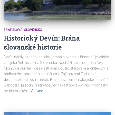
BRATISLAVA
SLOVENSKO
Historický Devín: Brána
slovanské historie
Devín, někdy označován jako „brána slovanské historie“, je jedním
z nejstarších hradů na Slovensku. Nachází se na soutoku řeky
Moravy a Dunaje, kde se setkávají kouzlo starověké architektury s
nádhernými přírodními scenériemi. Zajímavosti Turistické
destinace hrad Devín, město Bratislava, paleontologické naleziště
Sandberg, přírodní rezervace Devínska Kobyla Aktivity Procházky
po historickém
Číst více…