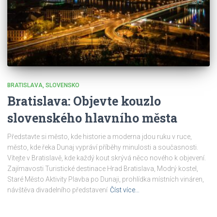
BRATISLAVA
SLOVENSKO
Bratislava: Objevte kouzlo
slovenského hlavního města
Představte si město, kde historie a moderna jdou ruku v ruce,
město, kde řeka Dunaj vypráví příběhy minulosti a současnosti.
Vítejte v Bratislavě, kde každý kout skrývá něco nového k objevení.
Zajímavosti Turistické destinace Hrad Bratislava, Modrý kostel,
Staré Město Aktivity Plavba po Dunaji, prohlídka místních vináren,
návštěva divadelního představení
Číst více…