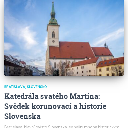
BRATISLAVA
SLOVENSKO
Katedrála svatého Martina:
Svědek korunovací a historie
Slovenska
Bratislava, hlavní město Slovenska, se pyšní mnoha historickými