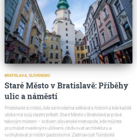
BRATISLAVA
SLOVENSKO
Staré Město v Bratislavě: Příběhy
ulic a náměstí
Představte si místo, kde se moderna setkává s historií a kde každá
ulička má svůj vlastní příběh. Staré Město v Bratislavě je právě
takovým místem – srdcem slovenské metropole, kde můžete
procházet malebnými uličkami, obdivovat architekturu a
vychutnávat si místní gastronomii. Zajímavosti Turistické