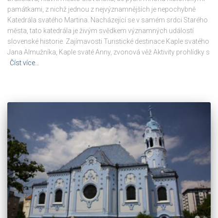
památkami, z nichž jednou z nejvýznamnějších je nepochybně
Katedrála svatého Martina. Nacházející se v samém srdci Starého
města, tato katedrála je živým svědkem významných událostí
slovenské historie. Zajímavosti Turistické destinace Kaple svatého
Jana Almužníka, Kaple svaté Anny, zvonová věž Aktivity prohlídky s
Číst více…