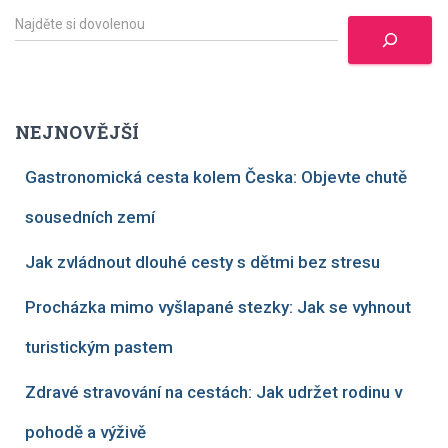
H
l
e
d
a
t
NEJNOVĚJŠÍ
Gastronomická cesta kolem Česka: Objevte chutě
sousedních zemí
Jak zvládnout dlouhé cesty s dětmi bez stresu
Procházka mimo vyšlapané stezky: Jak se vyhnout
turistickým pastem
Zdravé stravování na cestách: Jak udržet rodinu v
pohodě a výživě