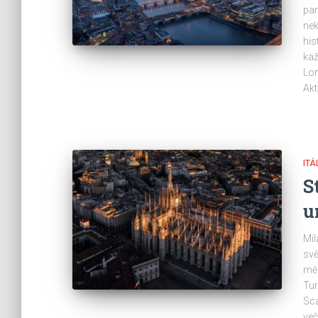
pam
ne
his
kaž
Lon
Akt
ITÁ
S
u
Mil
svě
měs
Tur
Sca
več