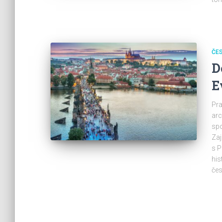
ČE
D
E
Pra
arc
spo
Zaj
s P
his
če