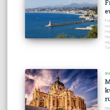
F
e
Fra
mod
maj
Hyè
nej
Tur
ŠP
M
k
r
Mad