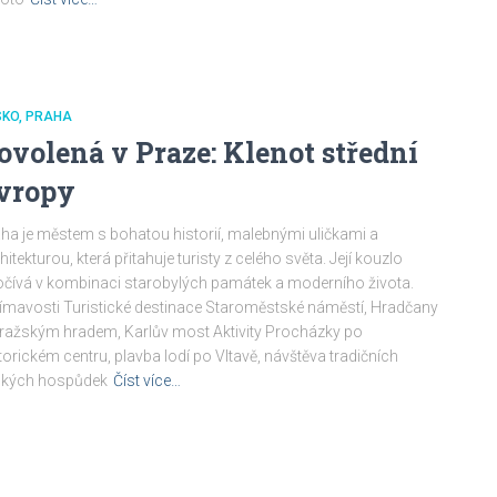
SKO
PRAHA
ovolená v Praze: Klenot střední
vropy
ha je městem s bohatou historií, malebnými uličkami a
hitekturou, která přitahuje turisty z celého světa. Její kouzlo
čívá v kombinaci starobylých památek a moderního života.
ímavosti Turistické destinace Staroměstské náměstí, Hradčany
ražským hradem, Karlův most Aktivity Procházky po
torickém centru, plavba lodí po Vltavě, návštěva tradičních
ských hospůdek
Číst více…