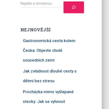
H
l
e
d
a
t
NEJNOVĚJŠÍ
Gastronomická cesta kolem
Česka: Objevte chutě
sousedních zemí
Jak zvládnout dlouhé cesty s
dětmi bez stresu
Procházka mimo vyšlapané
stezky: Jak se vyhnout