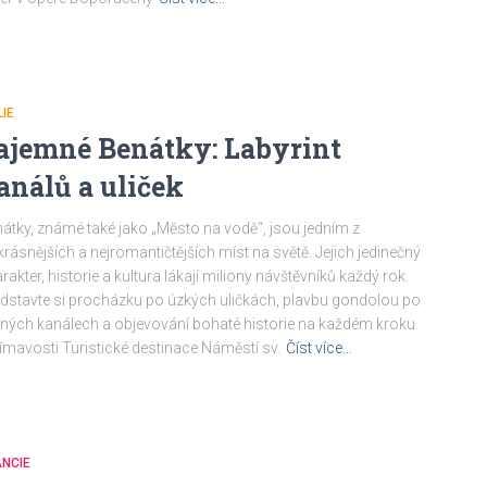
LIE
ajemné Benátky: Labyrint
análů a uliček
átky, známé také jako „Město na vodě“, jsou jedním z
krásnějších a nejromantičtějších míst na světě. Jejich jedinečný
rakter, historie a kultura lákají miliony návštěvníků každý rok.
dstavte si procházku po úzkých uličkách, plavbu gondolou po
dných kanálech a objevování bohaté historie na každém kroku.
ímavosti Turistické destinace Náměstí sv.
Číst více…
NCIE