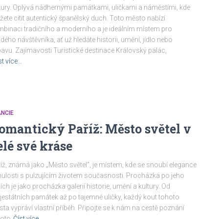
tury. Oplývá nádhernými památkami, uličkami a náměstími, kde
ete cítit autentický španělský duch. Toto město nabízí
binaci tradičního a moderního a je ideálním místem pro
dého návštěvníka, ať už hledáte historii, umění, jídlo nebo
avu. Zajímavosti Turistické destinace Královský palác,
st více…
NCIE
omantický Paříž: Město světel v
elé své kráse
íž, známá jako „Město světel“, je místem, kde se snoubí elegance
ulosti s pulzujícím životem současnosti. Procházka po jeho
cích je jako procházka galerií historie, umění a kultury. Od
estátních památek až po tajemné uličky, každý kout tohoto
ta vypráví vlastní příběh. Připojte se k nám na cestě poznání
hoto
Číst více…