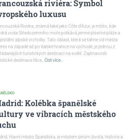
rancouzská riviéra: Symbol
vropského luxusu
ncouzská Riviéra, známá také jako Côte d’Azur, je místo, kde
rá voda Středozemního moře potkává jemné písečné pláže a
estátní alpské vrcholky. Tato oblast, která se táhne od města
res na západě až po italské hranice na východě, je jednou z
žádanějších turistických destinací na světě. Zajímavosti
istické destinace Nice,
Číst více…
ANĚLSKO
adrid: Kolébka španělské
ultury ve vibracích městského
uchu
rid, hlavní město Španělska, je městem plným života, historie a