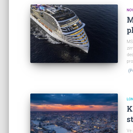
NO
M
p
MSC
zim
des
pro
(P
LO
K
s
Ve 