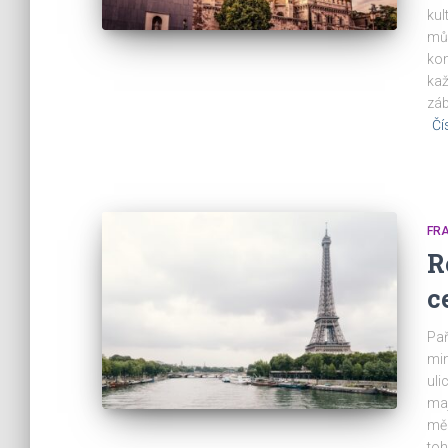
kul
můž
kom
kaž
záb
Čí
FRA
R
c
Pař
min
uli
maj
měs
to