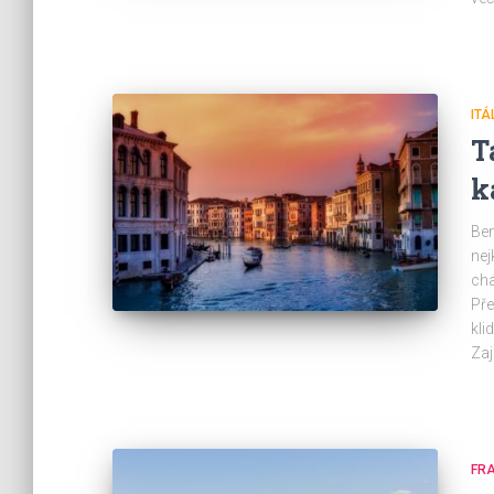
ITÁ
T
k
Ben
nej
cha
Pře
kli
Zaj
FRA