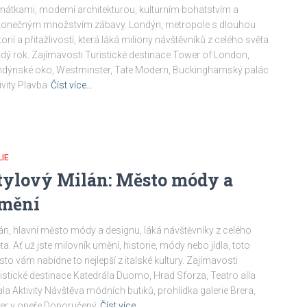
átkami, moderní architekturou, kulturním bohatstvím a
konečným množstvím zábavy. Londýn, metropole s dlouhou
torií a přitažlivostí, která láká miliony návštěvníků z celého světa
dý rok. Zajímavosti Turistické destinace Tower of London,
dýnské oko, Westminster, Tate Modern, Buckinghamský palác
ivity Plavba
Číst více…
LIE
tylový Milán: Město módy a
mění
án, hlavní město módy a designu, láká návštěvníky z celého
ta. Ať už jste milovník umění, historie, módy nebo jídla, toto
to vám nabídne to nejlepší z italské kultury. Zajímavosti
istické destinace Katedrála Duomo, Hrad Sforza, Teatro alla
la Aktivity Návštěva módních butiků, prohlídka galerie Brera,
er v opeře Doporučený
Číst více…