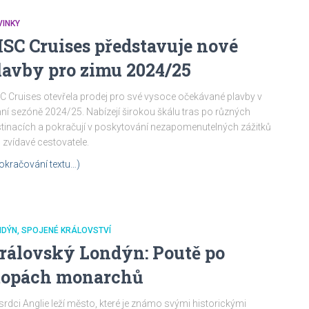
VINKY
SC Cruises představuje nové
lavby pro zimu 2024/25
 Cruises otevřela prodej pro své vysoce očekávané plavby v
ní sezóně 2024/25. Nabízejí širokou škálu tras po různých
tinacích a pokračují v poskytování nezapomenutelných zážitků
 zvídavé cestovatele.
okračování textu…)
NDÝN
SPOJENÉ KRÁLOVSTVÍ
rálovský Londýn: Poutě po
topách monarchů
srdci Anglie leží město, které je známo svými historickými