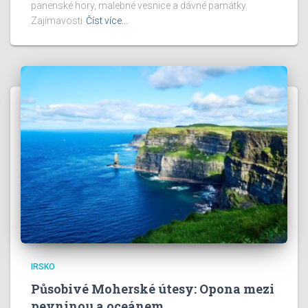
panenské hory, malebné vesnice a dávné památky.
Zajímavosti
Číst více…
IRSKO
Působivé Moherské útesy: Opona mezi
pevninou a oceánem