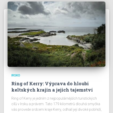
IRSKO
Ring of Kerry: Výprava do hloubi
keltských krajin a jejich tajemství
Ring of Kerry je jedním z nejpopulárnějších turistických
cílů v Irsku a právem. Tato 179 kilometrů dlouhá smyčka
vás provede srdcem kraje Kerry, odhalí její divoké pobřeží,