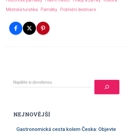
Městská turistika
Památky
Pobřežní destinace
H
l
e
d
a
t
NEJNOVĚJŠÍ
Gastronomická cesta kolem Česka: Objevte