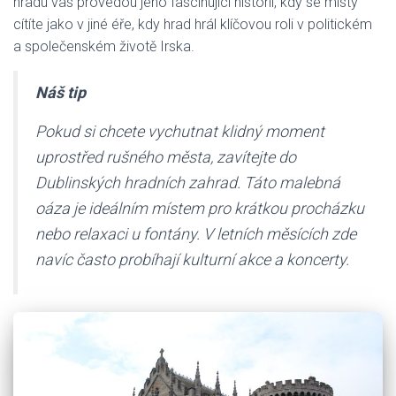
hradu vás provedou jeho fascinující historií, kdy se místy
cítíte jako v jiné éře, kdy hrad hrál klíčovou roli v politickém
a společenském životě Irska.
Náš tip
Pokud si chcete vychutnat klidný moment
uprostřed rušného města, zavítejte do
Dublinských hradních zahrad. Táto malebná
oáza je ideálním místem pro krátkou procházku
nebo relaxaci u fontány. V letních měsících zde
navíc často probíhají kulturní akce a koncerty.