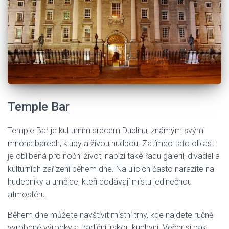
Temple Bar
Temple Bar je kulturním srdcem Dublinu, známým svými
mnoha barech, kluby a živou hudbou. Zatímco tato oblast
je oblíbená pro noční život, nabízí také řadu galerií, divadel a
kulturních zařízení během dne. Na ulicích často narazíte na
hudebníky a umělce, kteří dodávají místu jedinečnou
atmosféru.
Během dne můžete navštívit místní trhy, kde najdete ručně
vyrobené výrobky a tradiční irskou kuchyni. Večer si pak