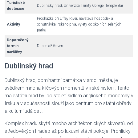
Turistické
Dublinský hrad, Univerzita Trinity College, Temple Bar
destinace
Procházka při Liffey River, návštěva hospůdek a
Aktivity
ochutnávka irského piva, výlety do okolních zelených
parků
Doporučený
termín
Duben až červen
návštěvy
Dublinský hrad
Dublinský hrad, dominantní památka v srdci města, je
svědkem mnoha klíčových momentů v irské historii. Tento
majestátní hrad byl po staletí sídlem anglického monarchy v
Irsku a v současnosti slouží jako centrum pro státní obřady
a kulturní události.
Komplex hradu skýtá mnoho architektonických skvostů, od
středověkých hradeb až po luxusní státní pokoje. Prohlídky