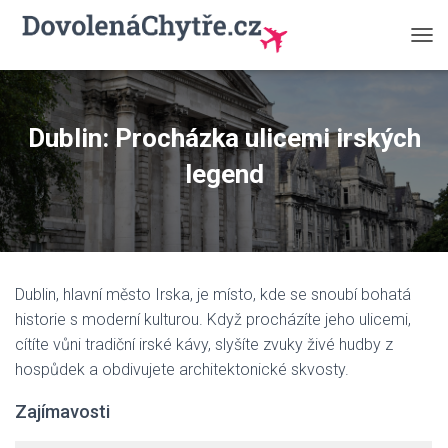
P
Ř
E
P
N
Dublin: Procházka ulicemi irských
O
U
legend
T
N
A
V
I
G
Dublin, hlavní město Irska, je místo, kde se snoubí bohatá
A
C
historie s moderní kulturou. Když procházíte jeho ulicemi,
I
cítíte vůni tradiční irské kávy, slyšíte zvuky živé hudby z
hospůdek a obdivujete architektonické skvosty.
Zajímavosti