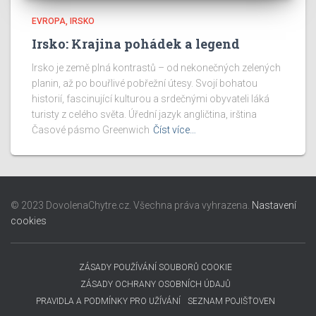
EVROPA
IRSKO
Irsko: Krajina pohádek a legend
Irsko je země plná kontrastů – od nekonečných zelených
planin, až po bouřlivé pobřežní útesy. Svojí bohatou
historií, fascinující kulturou a srdečnými obyvateli láká
turisty z celého světa. Úřední jazyk angličtina, irština
Časové pásmo Greenwich
Číst více…
© 2023 DovolenaChytre.cz. Všechna práva vyhrazena.
Nastavení
cookies
ZÁSADY POUŽÍVÁNÍ SOUBORŮ COOKIE
ZÁSADY OCHRANY OSOBNÍCH ÚDAJŮ
PRAVIDLA A PODMÍNKY PRO UŽÍVÁNÍ
SEZNAM POJIŠŤOVEN