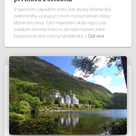
V tajemném západním Irsku, kde divoký Atlantik líbá
zelené břehy, vystupují z moře monumentální stěny –
Moherské útesy. Tyto majestátní skály nejsou jen
svědkem tisícileté historie, ale také místem, které
každoročně láká miliony návštěvníků z
Číst více…