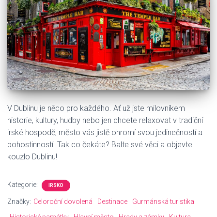
V Dublinu je něco pro každého. Ať už jste milovníkem
historie, kultury, hudby nebo jen chcete relaxovat v tradiční
irské hospodě, město vás jistě ohromí svou jedinečností a
pohostinností. Tak co čekáte? Balte své věci a objevte
kouzlo Dublinu!
Kategorie:
IRSKO
Značky:
Celoroční dovolená
Destinace
Gurmánská turistika
Historické památky
Hlavní město
Hrady a zámky
Kultura