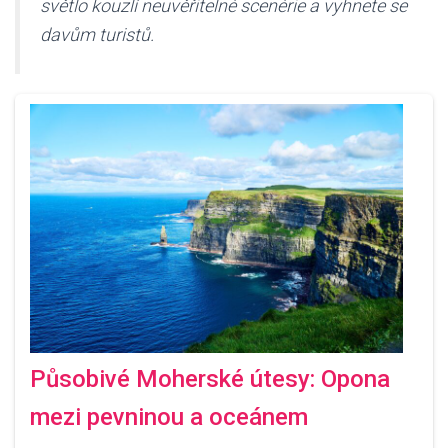
světlo kouzlí neuvěřitelné scenérie a vyhnete se
davům turistů.
Působivé Moherské útesy: Opona
mezi pevninou a oceánem