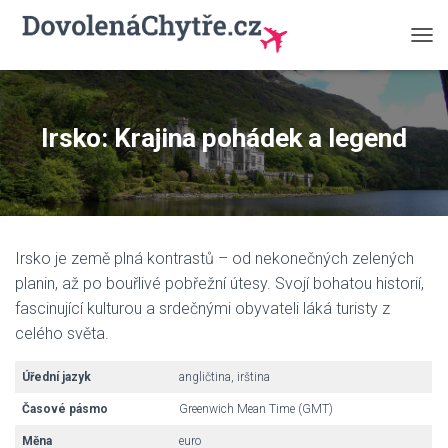
P
Ř
E
P
N
Irsko: Krajina pohádek a legend
O
U
T
N
A
V
Irsko je země plná kontrastů – od nekonečných zelených
I
G
planin, až po bouřlivé pobřežní útesy. Svojí bohatou historií,
A
fascinující kulturou a srdečnými obyvateli láká turisty z
C
celého světa.
I
Úřední jazyk
angličtina, irština
Časové pásmo
Greenwich Mean Time (GMT)
Měna
euro