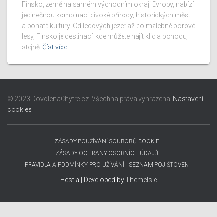
Finsko, země na samém východním okraji Evropy, nabízí
jedinečnou kombinaci divoké přírody, historických měst
a bohaté kultury. Od ledových jezer až po malebné borové
lesy, Finsko je destinací, kde můžete najít klid a pohodu,
stejně
Číst více…
© 2023 DovolenaChytre.cz. Všechna práva vyhrazena.
Nastavení
cookies
ZÁSADY POUŽÍVÁNÍ SOUBORŮ COOKIE
ZÁSADY OCHRANY OSOBNÍCH ÚDAJŮ
PRAVIDLA A PODMÍNKY PRO UŽÍVÁNÍ
SEZNAM POJIŠŤOVEN
Hestia | Developed by
ThemeIsle