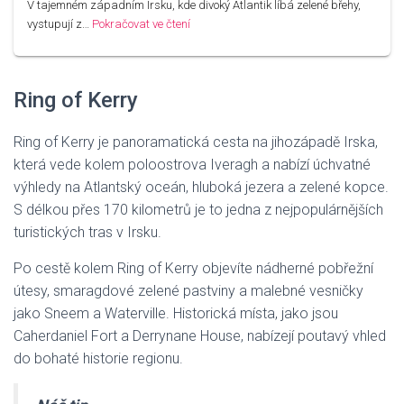
V tajemném západním Irsku, kde divoký Atlantik líbá zelené břehy,
vystupují z…
Pokračovat ve čtení
Ring of Kerry
Ring of Kerry je panoramatická cesta na jihozápadě Irska,
která vede kolem poloostrova Iveragh a nabízí úchvatné
výhledy na Atlantský oceán, hluboká jezera a zelené kopce.
S délkou přes 170 kilometrů je to jedna z nejpopulárnějších
turistických tras v Irsku.
Po cestě kolem Ring of Kerry objevíte nádherné pobřežní
útesy, smaragdové zelené pastviny a malebné vesničky
jako Sneem a Waterville. Historická místa, jako jsou
Caherdaniel Fort a Derrynane House, nabízejí poutavý vhled
do bohaté historie regionu.