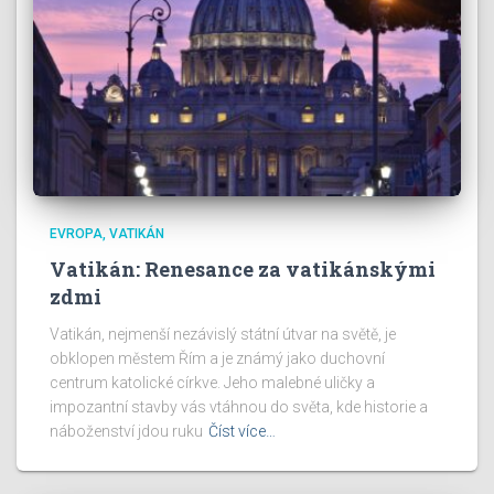
EVROPA
VATIKÁN
Vatikán: Renesance za vatikánskými
zdmi
Vatikán, nejmenší nezávislý státní útvar na světě, je
obklopen městem Řím a je známý jako duchovní
centrum katolické církve. Jeho malebné uličky a
impozantní stavby vás vtáhnou do světa, kde historie a
náboženství jdou ruku
Číst více…