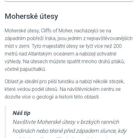
Moherské útesy
Moherské útesy, Cliffs of Moher, nacházející se na
západním pobřeží Irska, jsou jedním z nejnavštěvovanějších
míst v zemi. Tyto majestátní útesy se tyčí více než 200
metrů nad Atlantským oceánem a nabízejí úchvatné
výhledy. Na útesech můžete spatřit mnoho druhů ptáků,
včetně papuchalků.
Oblast je ideální pro pěší turistiku a nabízí několik stezek,
které vedou podél útesů. Na návštěvníckém centru se
dozvíte více o geologii a historii této oblasti.
Náš tip
Navštivte Moherské útesy v brzkých ranních
hodinách nebo těsně před západem slunce, kdy