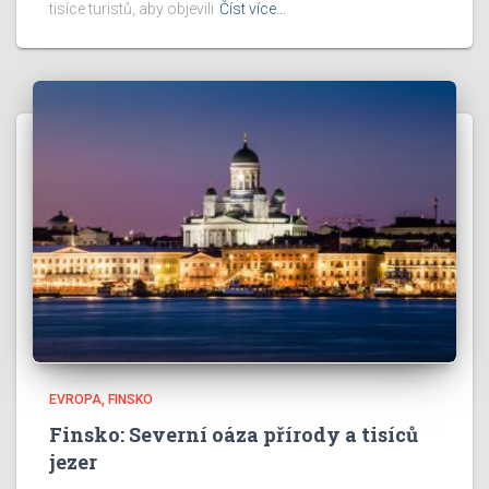
tisíce turistů, aby objevili
Číst více…
EVROPA
FINSKO
Finsko: Severní oáza přírody a tisíců
jezer