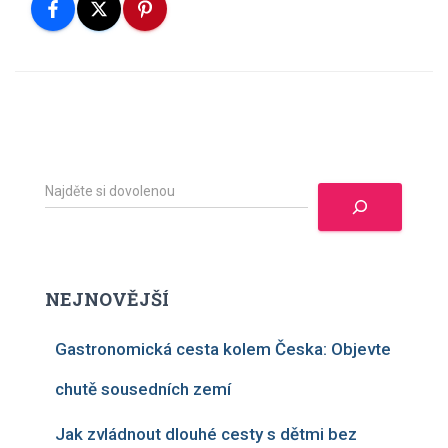
H
l
e
d
a
t
NEJNOVĚJŠÍ
Gastronomická cesta kolem Česka: Objevte
chutě sousedních zemí
Jak zvládnout dlouhé cesty s dětmi bez