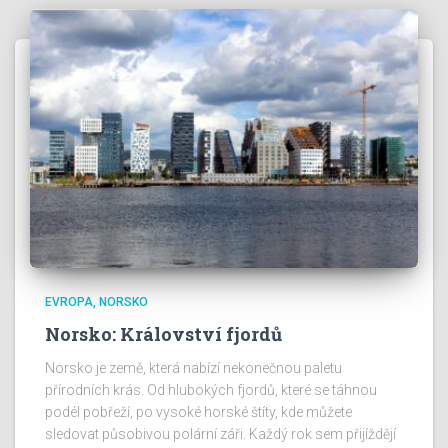
EVROPA
NORSKO
Norsko: Království fjordů
Norsko je země, která nabízí nekonečnou paletu
přírodních krás. Od hlubokých fjordů, které se táhnou
podél pobřeží, po vysoké horské štíty, kde můžete
sledovat působivou polární záři. Každý rok sem přijíždějí