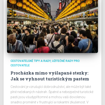
CESTOVATELSKÉ TIPY A RADY
UŽITEČNÉ RADY PRO
CESTOVATELE
Procházka mimo vyšlapané stezky:
Jak se vyhnout turistickým pastem
Cestování je vzrušující dobrodružství, ale může být také
plné nečekaných nástrah. Špatné a nebezpečné turistické
pasti jsou všudypřítomné a mohou vaši dovolenou
snadno proměnit v frustrující a riskantní zkušenost. V