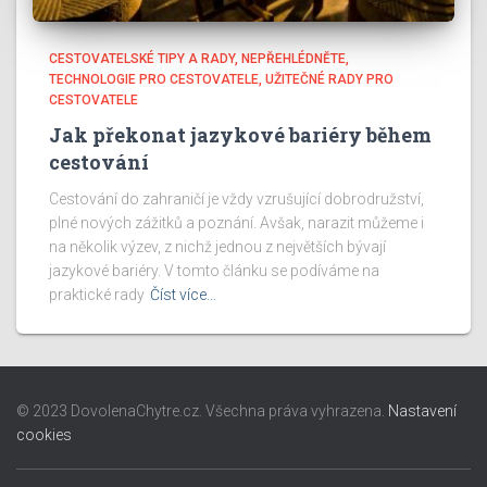
CESTOVATELSKÉ TIPY A RADY
NEPŘEHLÉDNĚTE
TECHNOLOGIE PRO CESTOVATELE
UŽITEČNÉ RADY PRO
CESTOVATELE
Jak překonat jazykové bariéry během
cestování
Cestování do zahraničí je vždy vzrušující dobrodružství,
plné nových zážitků a poznání. Avšak, narazit můžeme i
na několik výzev, z nichž jednou z největších bývají
jazykové bariéry. V tomto článku se podíváme na
praktické rady
Číst více…
© 2023 DovolenaChytre.cz. Všechna práva vyhrazena.
Nastavení
cookies