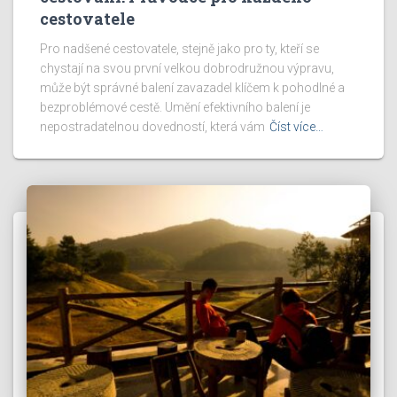
cestovatele
Pro nadšené cestovatele, stejně jako pro ty, kteří se
chystají na svou první velkou dobrodružnou výpravu,
může být správné balení zavazadel klíčem k pohodlné a
bezproblémové cestě. Umění efektivního balení je
nepostradatelnou dovedností, která vám
Číst více…