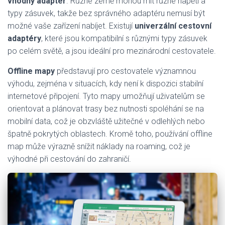
vhodný adaptér
. Různé země mohou mít různé napětí a
typy zásuvek, takže bez správného adaptéru nemusí být
možné vaše zařízení nabíjet. Existují
univerzální cestovní
adaptéry
, které jsou kompatibilní s různými typy zásuvek
po celém světě, a jsou ideální pro mezinárodní cestovatele.
Offline mapy
představují pro cestovatele významnou
výhodu, zejména v situacích, kdy není k dispozici stabilní
internetové připojení. Tyto mapy umožňují uživatelům se
orientovat a plánovat trasy bez nutnosti spoléhání se na
mobilní data, což je obzvláště užitečné v odlehlých nebo
špatně pokrytých oblastech. Kromě toho, používání offline
map může výrazně snížit náklady na roaming, což je
výhodné při cestování do zahraničí.