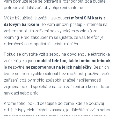
vám pomůže lépe se připravit a rozhodnout, zda budete
potřebovat další způsoby připojení k internetu.
Může být užitečné zvážit i zakoupení
místní SIM karty s
datovým balíčkem
. To vám umožní přístup k internetu na
vašem mobilním zařízení bez vysokých poplatků za
roaming. Před zakoupením se ujistěte, že váš telefon je
odemčený a kompatibilní s místními sítěmi.
Pokud se chystáte vzít s sebou na dovolenou elektronická
zařízení, jako jsou
mobilní telefon, tablet nebo notebook
,
je nezbytné
nezapomenout na jejich nabíječky
. Bez nich
byste se mohli rychle ocitnout bez možnosti používat vaše
zařízení, což by mohlo způsobit značné nepříjemnosti,
zejména pokud spoléháte na tato zařízení pro komunikaci,
navigaci nebo práci.
Kromě toho, pokud cestujete do země, kde se používají
odlišné typy elektrických zásuvek, je důležité si vzít s sebou