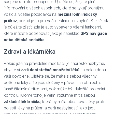
spojené s tímto pronájmem. Ujistěte se, že jste plně
informováni o všech aspektech, které se týkají pronájmu
vozidla, včetně požadavků na
mezinárodní řidičský
průkaz
, pokud je to pro vaši destinaci nezbytné. Stejně tak
je důležité zjistit, zda je auto vybaveno všemi funkcemi,
které můžete potřebovat, jako je například
GPS navigace
nebo dětská sedačka
.
Zdraví a lékárnička
Pokud jste na pravidelné medikaci, je naprosto nezbytné,
abyste si vzali
dostatečné množství léků
na celou dobu
vaší dovolené. Ujistěte se, že máte s sebou všechny
potřebné léky a že jsou uloženy v původních obalech s
jasně čitelnými etiketami, což může být důležité pro celní
kontrolu. Kromě toho je velmi rozumné mít s sebou
základní lékárničku
, která by měla obsahovat léky proti
bolesti, léky na průjem a další nezbytnosti, jako jsou