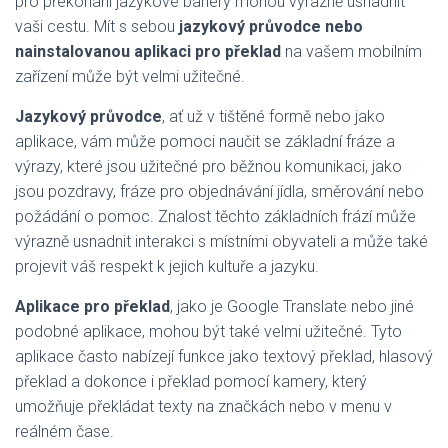
pro překonání jazykové bariéry mohou výrazně usnadnit
vaši cestu. Mít s sebou
jazykový průvodce nebo
nainstalovanou aplikaci pro překlad
na vašem mobilním
zařízení může být velmi užitečné.
Jazykový průvodce
, ať už v tištěné formě nebo jako
aplikace, vám může pomoci naučit se základní fráze a
výrazy, které jsou užitečné pro běžnou komunikaci, jako
jsou pozdravy, fráze pro objednávání jídla, směrování nebo
požádání o pomoc. Znalost těchto základních frází může
výrazně usnadnit interakci s místními obyvateli a může také
projevit váš respekt k jejich kultuře a jazyku.
Aplikace pro překlad
, jako je Google Translate nebo jiné
podobné aplikace, mohou být také velmi užitečné. Tyto
aplikace často nabízejí funkce jako textový překlad, hlasový
překlad a dokonce i překlad pomocí kamery, který
umožňuje překládat texty na značkách nebo v menu v
reálném čase.