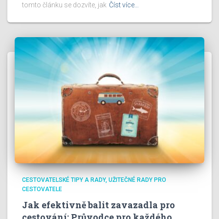
tomto článku se dozvíte, jak
Číst více…
CESTOVATELSKÉ TIPY A RADY
UŽITEČNÉ RADY PRO
CESTOVATELE
Jak efektivně balit zavazadla pro
cestování: Průvodce pro každého