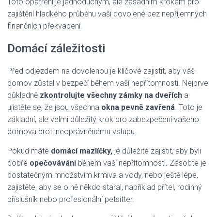
Toto opatření je jednoduchým, ale zásadním krokem pro
zajištění hladkého průběhu vaší dovolené bez nepříjemných
finančních překvapení.
Domácí záležitosti
Před odjezdem na dovolenou je klíčové zajistit, aby váš
domov zůstal v bezpečí během vaší nepřítomnosti. Nejprve
důkladně
zkontrolujte všechny zámky na dveřích
a
ujistěte se, že jsou všechna
okna pevně zavřená
. Toto je
základní, ale velmi důležitý krok pro zabezpečení vašeho
domova proti neoprávněnému vstupu.
Pokud máte
domácí mazlíčky,
je důležité zajistit, aby byli
dobře
opečováváni
během vaší nepřítomnosti. Zásobte je
dostatečným množstvím krmiva a vody, nebo ještě lépe,
zajistěte, aby se o ně někdo staral, například přítel, rodinný
příslušník nebo profesionální petsitter.