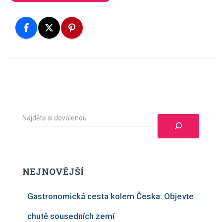
H
l
e
d
a
t
NEJNOVĚJŠÍ
Gastronomická cesta kolem Česka: Objevte
chutě sousedních zemí