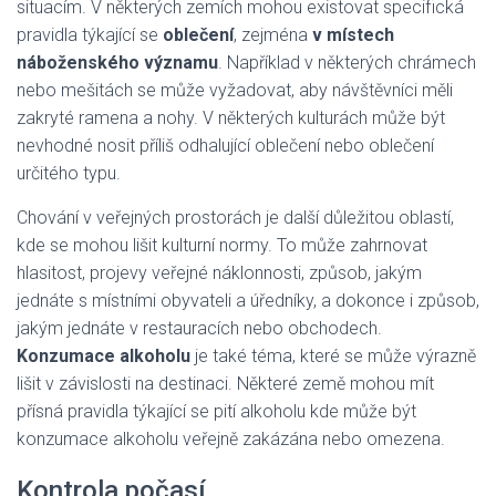
situacím. V některých zemích mohou existovat specifická
pravidla týkající se
oblečení
, zejména
v místech
náboženského významu
. Například v některých chrámech
nebo mešitách se může vyžadovat, aby návštěvníci měli
zakryté ramena a nohy. V některých kulturách může být
nevhodné nosit příliš odhalující oblečení nebo oblečení
určitého typu.
Chování v veřejných prostorách je další důležitou oblastí,
kde se mohou lišit kulturní normy. To může zahrnovat
hlasitost, projevy veřejné náklonnosti, způsob, jakým
jednáte s místními obyvateli a úředníky, a dokonce i způsob,
jakým jednáte v restauracích nebo obchodech.
Konzumace alkoholu
je také téma, které se může výrazně
lišit v závislosti na destinaci. Některé země mohou mít
přísná pravidla týkající se pití alkoholu kde může být
konzumace alkoholu veřejně zakázána nebo omezena.
Kontrola počasí