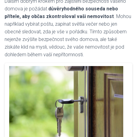
Dalším dobrým krokem pro zajištění bezpečnosti vašeho
domova je požádat
důvěryhodného souseda nebo
přítele, aby občas zkontroloval vaši nemovitost
. Mohou
například vybírat poštu, zapínat světla večer nebo jen
obecně sledovat, zda je vše v pořádku. Tímto způsobem
nejenže zvýšíte bezpečnost svého domova, ale také
získáte klid na mysli, vědouc, že vaše nemovitost je pod
dohledem během vaší nepřítomnosti.