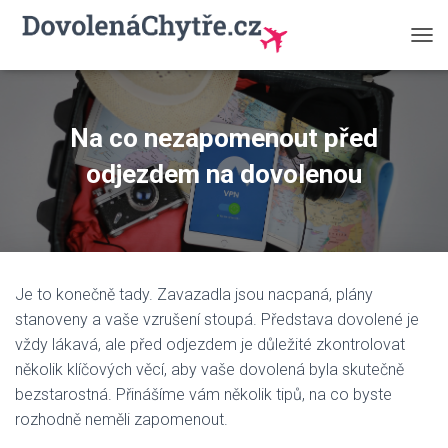
P
Ř
E
P
N
Na co nezapomenout před
O
U
odjezdem na dovolenou
T
N
A
V
I
G
Je to konečně tady. Zavazadla jsou nacpaná, plány
A
C
stanoveny a vaše vzrušení stoupá. Představa dovolené je
I
vždy lákavá, ale před odjezdem je důležité zkontrolovat
několik klíčových věcí, aby vaše dovolená byla skutečně
bezstarostná. Přinášíme vám několik tipů, na co byste
rozhodně neměli zapomenout.