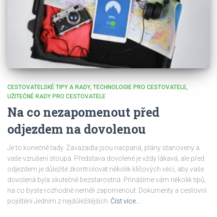
CESTOVATELSKÉ TIPY A RADY
TECHNOLOGIE PRO CESTOVATELE
UŽITEČNÉ RADY PRO CESTOVATELE
Na co nezapomenout před
odjezdem na dovolenou
Je to konečně tady. Zavazadla jsou nacpaná, plány stanoveny a
vaše vzrušení stoupá. Představa dovolené je vždy lákavá, ale před
odjezdem je důležité zkontrolovat několik klíčových věcí, aby vaše
dovolená byla skutečně bezstarostná. Přinášíme vám několik tipů,
na co byste rozhodně neměli zapomenout. Dokumenty a cestovní
pojištění Jedním z nejdůležitějších
Číst více…