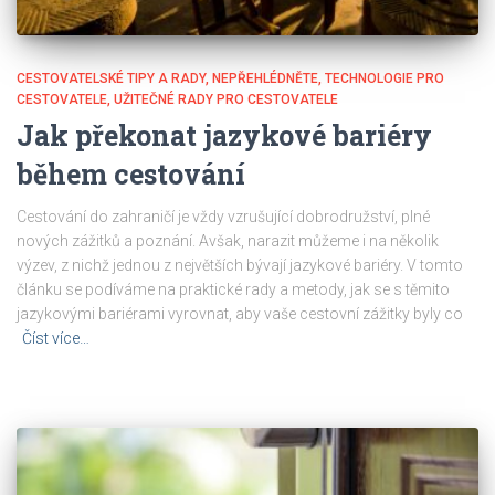
CESTOVATELSKÉ TIPY A RADY
NEPŘEHLÉDNĚTE
TECHNOLOGIE PRO
CESTOVATELE
UŽITEČNÉ RADY PRO CESTOVATELE
Jak překonat jazykové bariéry
během cestování
Cestování do zahraničí je vždy vzrušující dobrodružství, plné
nových zážitků a poznání. Avšak, narazit můžeme i na několik
výzev, z nichž jednou z největších bývají jazykové bariéry. V tomto
článku se podíváme na praktické rady a metody, jak se s těmito
jazykovými bariérami vyrovnat, aby vaše cestovní zážitky byly co
Číst více…