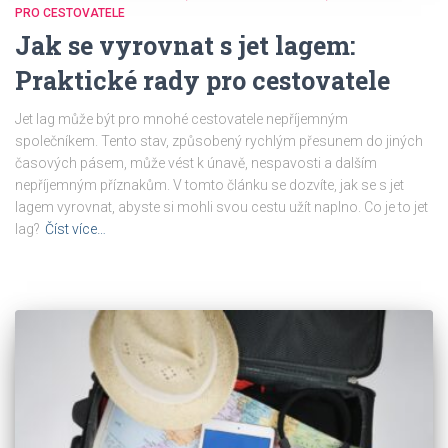
PRO CESTOVATELE
Jak se vyrovnat s jet lagem:
Praktické rady pro cestovatele
Jet lag může být pro mnohé cestovatele nepříjemným
společníkem. Tento stav, způsobený rychlým přesunem do jiných
časových pásem, může vést k únavě, nespavosti a dalším
nepříjemným příznakům. V tomto článku se dozvíte, jak se s jet
lagem vyrovnat, abyste si mohli svou cestu užít naplno. Co je to jet
lag?
Číst více…