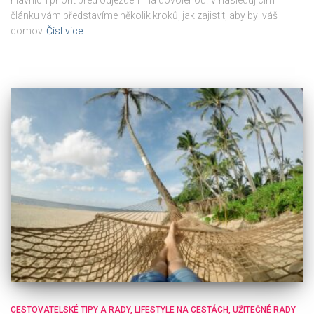
článku vám představíme několik kroků, jak zajistit, aby byl váš
domov
Číst více…
CESTOVATELSKÉ TIPY A RADY
LIFESTYLE NA CESTÁCH
UŽITEČNÉ RADY