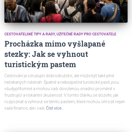
CESTOVATELSKÉ TIPY A RADY
UŽITEČNÉ RADY PRO CESTOVATELE
Procházka mimo vyšlapané
stezky: Jak se vyhnout
turistickým pastem
Cestování je vzrušující dobrodružství, ale může být také plné
nečekaných nástrah. Špatné a nebezpečné turistické pasti jsou
všudypřítomné a mohou vaši dovolenou snadno proměnit v
frustrující a riskantní zkušenost. V tomto článku se dozvíte, jak
rozpoznat a vyhnout se těmto pastem, které mohou ohrozit nejen
vaše finance, ale i vaši
Číst více…