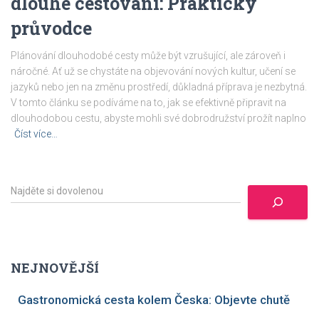
dlouhé cestování: Praktický
průvodce
Plánování dlouhodobé cesty může být vzrušující, ale zároveň i
náročné. Ať už se chystáte na objevování nových kultur, učení se
jazyků nebo jen na změnu prostředí, důkladná příprava je nezbytná.
V tomto článku se podíváme na to, jak se efektivně připravit na
dlouhodobou cestu, abyste mohli své dobrodružství prožít naplno
Číst více…
H
l
e
d
a
t
NEJNOVĚJŠÍ
Gastronomická cesta kolem Česka: Objevte chutě