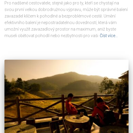
Pro nadšené cestovatele, stejně jako pro ty, kteří se chystají na
svou první velkou dobrodružnou výpravu, může být správné balení
zavazadel klíčem k pohodlné a bezproblémové cestě. Umění
efektivního balení je nepostradatelnou dovedností, která vám
umožní využít zavazadlový prostor na maximum, aniž byste
museli obětovat pohodlí nebo nezbytnosti pro vaši
Číst více…