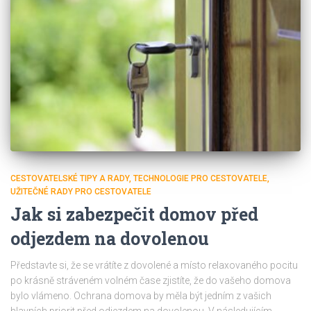
CESTOVATELSKÉ TIPY A RADY
TECHNOLOGIE PRO CESTOVATELE
UŽITEČNÉ RADY PRO CESTOVATELE
Jak si zabezpečit domov před
odjezdem na dovolenou
Představte si, že se vrátíte z dovolené a místo relaxovaného pocitu
po krásně stráveném volném čase zjistíte, že do vašeho domova
bylo vlámeno. Ochrana domova by měla být jedním z vašich
hlavních priorit před odjezdem na dovolenou. V následujícím