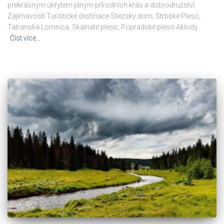
překrásným úkrytem plným přírodních krás a dobrodružství.
Zajímavosti Turistické destinace Sliezsky dom, Strbské Pleso,
Tatranská Lomnica, Skalnaté pleso, Popradské pleso Aktivity
Číst více…