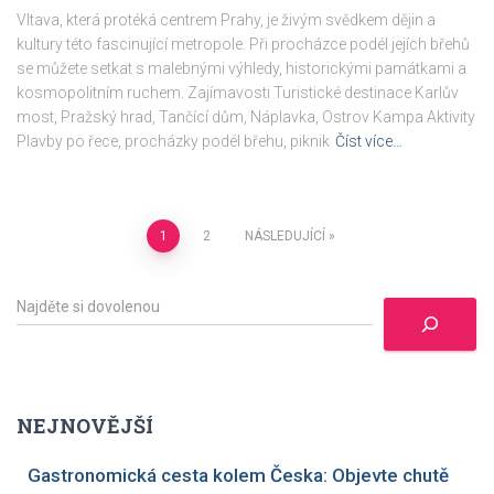
Vltava, která protéká centrem Prahy, je živým svědkem dějin a
kultury této fascinující metropole. Při procházce podél jejích břehů
se můžete setkat s malebnými výhledy, historickými památkami a
kosmopolitním ruchem. Zajímavosti Turistické destinace Karlův
most, Pražský hrad, Tančící dům, Náplavka, Ostrov Kampa Aktivity
Plavby po řece, procházky podél břehu, piknik
Číst více…
Stránkování
1
2
NÁSLEDUJÍCÍ
příspěvků
H
l
e
d
a
t
NEJNOVĚJŠÍ
Gastronomická cesta kolem Česka: Objevte chutě