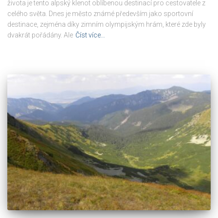
života je tento alpský klenot oblíbenou destinací pro cestovatele z
celého světa. Dnes je město známé především jako sportovní
destinace, zejména díky zimním olympijským hrám, které zde byly
dvakrát pořádány. Ale
Číst více…