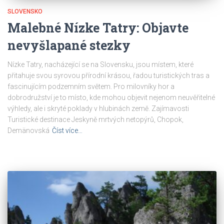
SLOVENSKO
Malebné Nízke Tatry: Objavte
nevyšlapané stezky
Nízke Tatry, nacházející se na Slovensku, jsou místem, které
přitahuje svou syrovou přírodní krásou, řadou turistických tras a
fascinujícím podzemním světem. Pro milovníky hor a
dobrodružství je to místo, kde mohou objevit nejenom neuvěřitelné
výhledy, ale i skryté poklady v hlubinách země. Zajímavosti
Turistické destinace Jeskyně mrtvých netopýrů, Chopok,
Demänovská
Číst více…