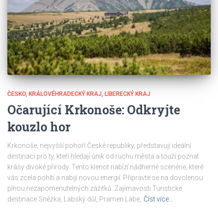
ČESKO
KRÁLOVÉHRADECKÝ KRAJ
LIBERECKÝ KRAJ
Očarující Krkonoše: Odkryjte
kouzlo hor
Krkonoše, nejvyšší pohoří České republiky, představují ideální
destinaci pro ty, kteří hledají únik od ruchu města a touží poznat
krásy divoké přírody. Tento klenot nabízí nádherné scenérie, které
vás zcela pohltí a nabijí novou energií. Připravte se na dovolenou
plnou nezapomenutelných zážitků. Zajímavosti Turistické
destinace Sněžka, Labský důl, Pramen Labe,
Číst více…