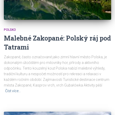
POLSKO
Malebné Zakopané: Polský ráj pod
Tatrami
Zakopané, často označované jako zimní hlavní město Polska, je
dokonalým útočištěm pro milovníky hor, přírody a aktivního
odpočinku. Tento kouzelný kout Polska nabízí malebné výhledy,
tradiční kulturu a nespočet možností pro rekreaci a relaxaci v
každém ročním období. Zajímavosti Turistické destinace centrum
města Zakopané, Kasprov vrch, vrch Gubałówka Aktivity pěší
Číst více…