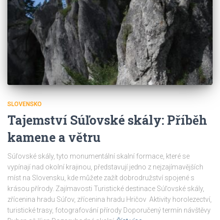
SLOVENSKO
Tajemství Súľovské skály: Příběh
kamene a větru
Súľovské skály, tyto monumentální skalní formace, které se
vypínají nad okolní krajinou, představují jedno z nejzajímavějších
míst na Slovensku, kde můžete zažít dobrodružství spojené s
krásou přírody. Zajímavosti Turistické destinace Súľovské skály,
zřícenina hradu Súľov, zřícenina hradu Hričov Aktivity horolezectví,
turistické trasy, fotografování přírody Doporučený termín návštěvy