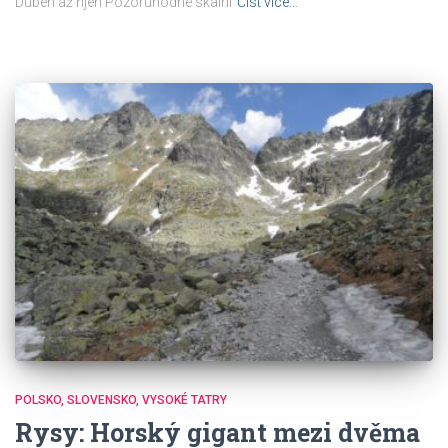
Duben až říjen Pozoruhodné skalní
Číst více…
POLSKO
SLOVENSKO
VYSOKÉ TATRY
Rysy: Horský gigant mezi dvěma