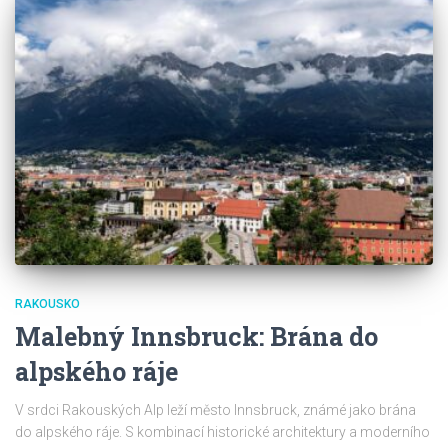
RAKOUSKO
Malebný Innsbruck: Brána do
alpského ráje
V srdci Rakouských Alp leží město Innsbruck, známé jako brána
do alpského ráje. S kombinací historické architektury a moderního