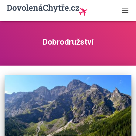
PŘEP
NAVIG
Dobrodružství