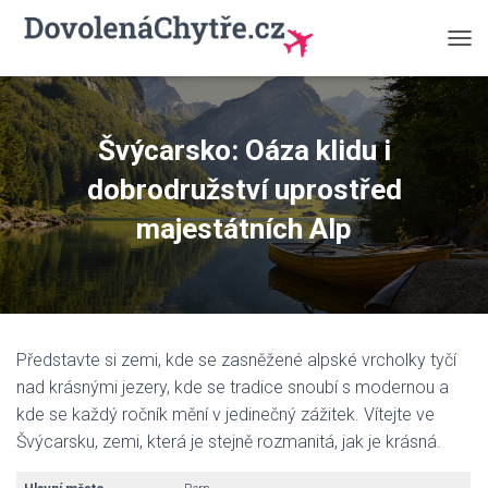
P
Ř
E
P
N
Švýcarsko: Oáza klidu i
O
U
dobrodružství uprostřed
T
N
majestátních Alp
A
V
I
G
A
C
Představte si zemi, kde se zasněžené alpské vrcholky tyčí
I
nad krásnými jezery, kde se tradice snoubí s modernou a
kde se každý ročník mění v jedinečný zážitek. Vítejte ve
Švýcarsku, zemi, která je stejně rozmanitá, jak je krásná.