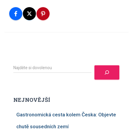
H
l
e
d
a
t
NEJNOVĚJŠÍ
Gastronomická cesta kolem Česka: Objevte
chutě sousedních zemí