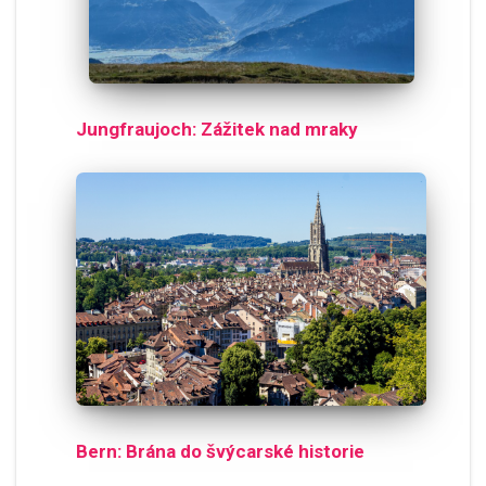
Jungfraujoch: Zážitek nad mraky
Bern: Brána do švýcarské historie