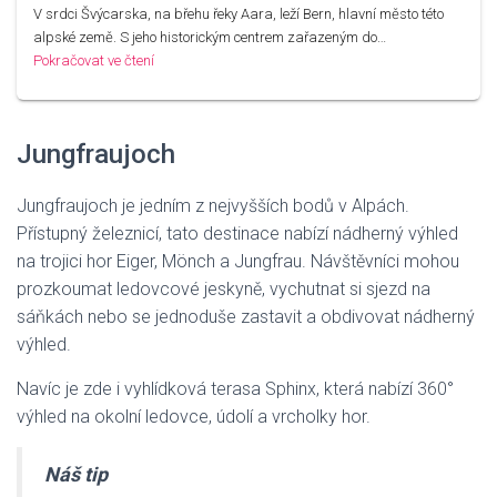
V srdci Švýcarska, na břehu řeky Aara, leží Bern, hlavní město této
alpské země. S jeho historickým centrem zařazeným do…
Pokračovat ve čtení
Jungfraujoch
Jungfraujoch je jedním z nejvyšších bodů v Alpách.
Přístupný železnicí, tato destinace nabízí nádherný výhled
na trojici hor Eiger, Mönch a Jungfrau. Návštěvníci mohou
prozkoumat ledovcové jeskyně, vychutnat si sjezd na
sáňkách nebo se jednoduše zastavit a obdivovat nádherný
výhled.
Navíc je zde i vyhlídková terasa Sphinx, která nabízí 360°
výhled na okolní ledovce, údolí a vrcholky hor.
Náš tip