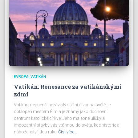
EVROPA
VATIKÁN
Vatikán: Renesance za vatikánskými
zdmi
Vatikán, nejmenší nezávislý státní útvar na světě, je
obklopen městem Řím a je známý jako duchovní
centrum katolické církve. Jeho malebné uličky a
impozantní stavby vás vtáhnou do světa, kde historie a
náboženství jdou ruku
Číst více…