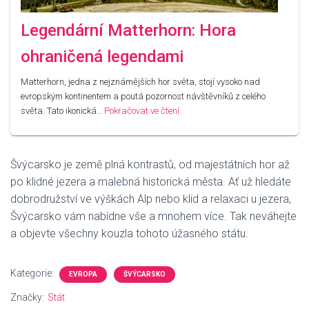
Legendární Matterhorn: Hora
ohraničená legendami
Matterhorn, jedna z nejznámějších hor světa, stojí vysoko nad
evropským kontinentem a poutá pozornost návštěvníků z celého
světa. Tato ikonická…
Pokračovat ve čtení
Švýcarsko je země plná kontrastů, od majestátních hor až
po klidné jezera a malebná historická města. Ať už hledáte
dobrodružství ve výškách Alp nebo klid a relaxaci u jezera,
Švýcarsko vám nabídne vše a mnohem více. Tak neváhejte
a objevte všechny kouzla tohoto úžasného státu.
Kategorie:
EVROPA
ŠVÝCARSKO
Značky:
Stát