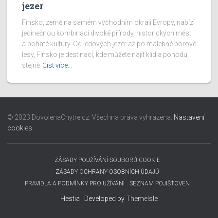
jezer
Finsko, země na samém východním okraji Evropy, nabízí
jedinečnou kombinaci divoké přírody, historických měst
a bohaté kultury. Od ledových jezer až po malebné borové
lesy, Finsko je destinací, kde můžete najít klid a pohodu,
stejně
Číst více…
© 2023 DovolenaChytre.cz. Všechna práva vyhrazena.
Nastavení
cookies
ZÁSADY POUŽÍVÁNÍ SOUBORŮ COOKIE
ZÁSADY OCHRANY OSOBNÍCH ÚDAJŮ
PRAVIDLA A PODMÍNKY PRO UŽÍVÁNÍ
SEZNAM POJIŠŤOVEN
Hestia | Developed by
ThemeIsle