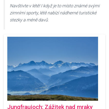
Navštivte v létě! I když je to místo známé svými
zimními sporty, létě nabízí nádherné turistické
stezky a méně davů.
Jungfraujoch: Zážitek nad mraky