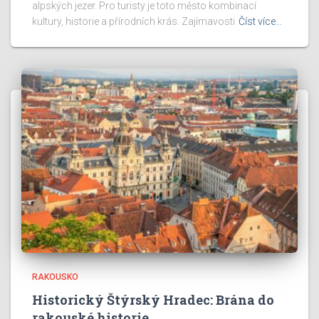
alpských jezer. Pro turisty je toto město kombinací
kultury, historie a přírodních krás. Zajímavosti
Číst více…
RAKOUSKO
Historický Štýrský Hradec: Brána do
rakouské historie