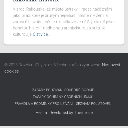
V srdci Rakouska leží město Štýrský Hradec, také znám
jako Graz, které je druhým největším městem v zemi a
zároveň hlavním městem spolkové země Štýrsko. S jeho
bohatou historií, nádhernou architekturou a pulzující
kulturou je
Číst více…
© 2023 DovolenaChytre.cz. Všechna práva vyhrazena.
Nastavení
cookies
ZÁSADY POUŽÍVÁNÍ SOUBORŮ COOKIE
ZÁSADY OCHRANY OSOBNÍCH ÚDAJŮ
PRAVIDLA A PODMÍNKY PRO UŽÍVÁNÍ
SEZNAM POJIŠŤOVEN
Hestia | Developed by
ThemeIsle