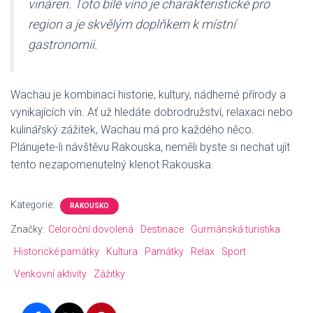
vináren. Toto bílé víno je charakteristické pro
region a je skvělým doplňkem k místní
gastronomii.
Wachau je kombinací historie, kultury, nádherné přírody a
vynikajících vín. Ať už hledáte dobrodružství, relaxaci nebo
kulinářský zážitek, Wachau má pro každého něco.
Plánujete-li návštěvu Rakouska, neměli byste si nechat ujít
tento nezapomenutelný klenot Rakouska.
Kategorie:
RAKOUSKO
Značky:
Celoroční dovolená
Destinace
Gurmánská turistika
Historické památky
Kultura
Památky
Relax
Sport
Venkovní aktivity
Zážitky