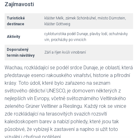
Zajímavosti
Turistické
klášter Melk, zámek Schönbühel, město Dürnstein,
destinace
klášter Göttweig
cykloturistika podél Dunaje, plavby lodí, ochutnávky
Aktivity
vín, procházky po vinicích
Doporučený
Září a říjen kvůli vinobraní
termín návštěvy
Wachau, rozkládající se podél srdce Dunaje, je oblastí, která
představuje esenci rakouského vinařství, historie a přírodní
krásy. Toto údolí, které bylo zařazeno na seznam
světového dědictví UNESCO, je domovem některých z
nejlepších vín Evropy, včetně světoznámého Veltlínského
zeleného Grüner Veltliner a Rieslingu. Každý rok se vinice
zde rozkládající na terasovitých svazích rozsvítí
kaleidoskopem barev a nabízí pohledy, které jsou tak
působivé, že vybízejí k zastavení a naplno si užít toto
vizuální i chuťové potěšení.