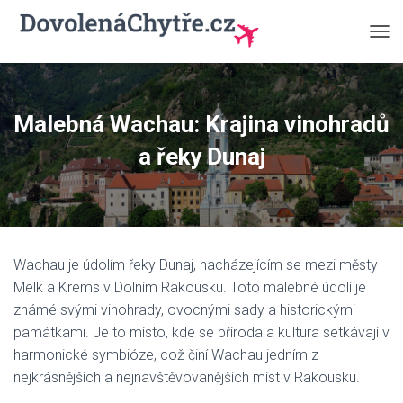
P
Ř
E
P
N
Malebná Wachau: Krajina vinohradů
O
U
a řeky Dunaj
T
N
A
V
I
G
Wachau je údolím řeky Dunaj, nacházejícím se mezi městy
A
C
Melk a Krems v Dolním Rakousku. Toto malebné údolí je
I
známé svými vinohrady, ovocnými sady a historickými
památkami. Je to místo, kde se příroda a kultura setkávají v
harmonické symbióze, což činí Wachau jedním z
nejkrásnějších a nejnavštěvovanějších míst v Rakousku.