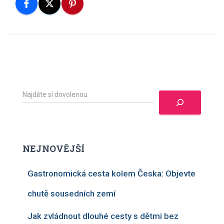
H
l
e
d
a
t
NEJNOVĚJŠÍ
Gastronomická cesta kolem Česka: Objevte
chutě sousedních zemí
Jak zvládnout dlouhé cesty s dětmi bez