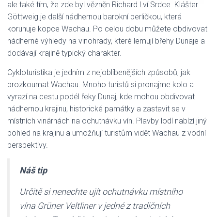
ale také tím, že zde byl vězněn Richard Lví Srdce. Klášter
Göttweig je další nádhernou barokní perličkou, která
korunuje kopce Wachau. Po celou dobu můžete obdivovat
nádherné výhledy na vinohrady, které lemují břehy Dunaje a
dodávají krajině typický charakter.
Cykloturistika je jedním z nejoblíbenějších způsobů, jak
prozkoumat Wachau. Mnoho turistů si pronajme kolo a
vyrazí na cestu podél řeky Dunaj, kde mohou obdivovat
nádhernou krajinu, historické památky a zastavit se v
místních vinárnách na ochutnávku vín. Plavby lodí nabízí jiný
pohled na krajinu a umožňují turistům vidět Wachau z vodní
perspektivy.
Náš tip
Určitě si nenechte ujít ochutnávku místního
vína Grüner Veltliner v jedné z tradičních