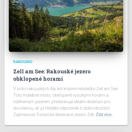
RAKOUSKO
Zell am See: Rakouské jezero
obklopené horami
V srdci rakouských Alp leží krásné městečko Zell am See.
Toto malebné místo, obklopené vysokými horami a
nádherným jezerem, představuje ideální destinaci pro
dovolenou, ať už hledáte odpočinek či dobrodružství.
Zajímavosti Turistické destinace Jezero Zell,
Číst více…