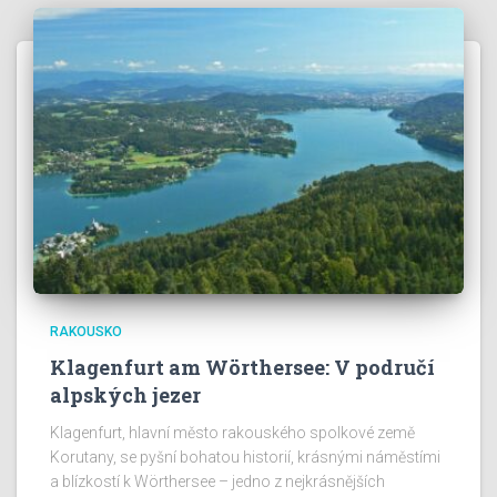
RAKOUSKO
Klagenfurt am Wörthersee: V područí
alpských jezer
Klagenfurt, hlavní město rakouského spolkové země
Korutany, se pyšní bohatou historií, krásnými náměstími
a blízkostí k Wörthersee – jedno z nejkrásnějších