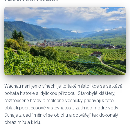
Wachau není jen o vínech; je to také místo, kde se setkává
bohatá historie s idylickou přírodou. Starobylé kláštery,
roztroušené hrady a malebné vesničky přidávají k této
oblasti pocit časové vrstevnatosti, zatímco modré vody
Dunaje zrcadlí měnící se oblohu a dotvářejí tak dokonalý
obraz míru a klidu.