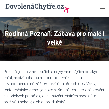
P
Ř
E
P
N
Rodinná Poznaň: Zábava pro malé i
O
U
velké
T
N
A
V
I
G
Poznaň, jedno z nejstarších a nejvýznamnějších polských
A
C
měst, nabízí bohatou historii, moderní kulturu a
I
nezapomenutelné zážitky. Ležící na březích řeky Varty,
tento městský klenot je dokonalým místem pro objevování
historických památek, ochutnávání místních specialit a
prožívání nekončících dobrodružství.