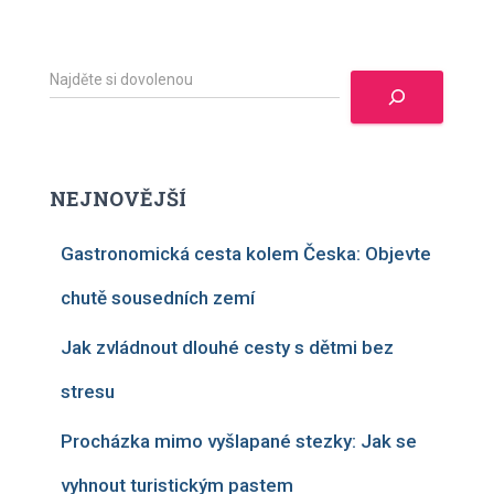
H
l
e
d
a
t
NEJNOVĚJŠÍ
Gastronomická cesta kolem Česka: Objevte
chutě sousedních zemí
Jak zvládnout dlouhé cesty s dětmi bez
stresu
Procházka mimo vyšlapané stezky: Jak se
vyhnout turistickým pastem