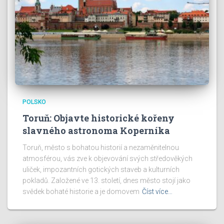
POLSKO
Toruň: Objavte historické kořeny
slavného astronoma Koperníka
Toruň, město s bohatou historií a nezaměnitelnou
atmosférou, vás zve k objevování svých středověkých
uliček, impozantních gotických staveb a kulturních
pokladů. Založené ve 13. století, dnes město stojí jako
svědek bohaté historie a je domovem
Číst více…