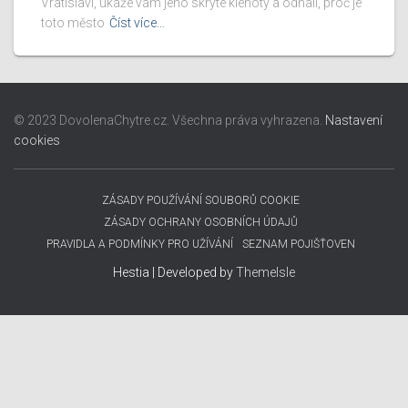
Vratislavi, ukáže vám jeho skryté klenoty a odhalí, proč je
toto město
Číst více…
© 2023 DovolenaChytre.cz. Všechna práva vyhrazena.
Nastavení
cookies
ZÁSADY POUŽÍVÁNÍ SOUBORŮ COOKIE
ZÁSADY OCHRANY OSOBNÍCH ÚDAJŮ
PRAVIDLA A PODMÍNKY PRO UŽÍVÁNÍ
SEZNAM POJIŠŤOVEN
Hestia | Developed by
ThemeIsle