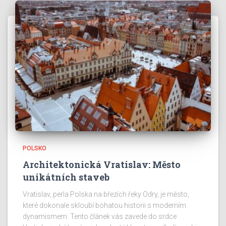
POLSKO
Architektonická Vratislav: Město
unikátních staveb
Vratislav, perla Polska na březích řeky Odry, je město,
které dokonale skloubí bohatou historii s moderním
dynamismem. Tento článek vás zavede do srdce