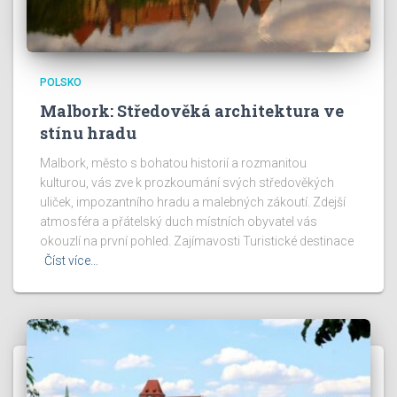
POLSKO
Malbork: Středověká architektura ve
stínu hradu
Malbork, město s bohatou historií a rozmanitou
kulturou, vás zve k prozkoumání svých středověkých
uliček, impozantního hradu a malebných zákoutí. Zdejší
atmosféra a přátelský duch místních obyvatel vás
okouzlí na první pohled. Zajímavosti Turistické destinace
Číst více…