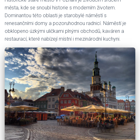
města, kde se snoubí historie s moderním životem.
Dominantou této oblasti je starobylé náměstí s
renesančními domy a pozoruhodnou radnicí. Náměstí je
obklopeno úzkými uličkami plnými obchodů, kaváren a
restaurací, které nabízejí místní i mezinárodní kuchyni.