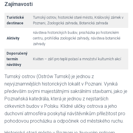
Zajímavosti
Turistické
Tumský ostrov, historické staré město, Královský zámek v
destinace
Poznani, Zoologická zahrada, Botanická zahrada
návšteva historických budov, procházka po historickém
Aktivity
centru, prohlídka zoologické zahrady, návšteva botanické
zahrady
Doporučený
termín
Květen – září pro teplé počasí a množství kulturních akcí
návštěvy
Tumský ostrov (Ostrów Tumski) je jednou z
nejvýznamnějších historických lokalit v Poznani. Vyniká
především svými majestátnými sakrálními stavbami, jako je
Poznaňská katedrála, která je jednou z nejstarších
církevních budov v Polsku. Klidné uličky ostrova a jeho
duchovní atmosféra poskytují návštěvníkům příležitost pro
pohodovou procházku a odpočinek od městského ruchu.
Historické staré město v Poznani je živoucím srdcem