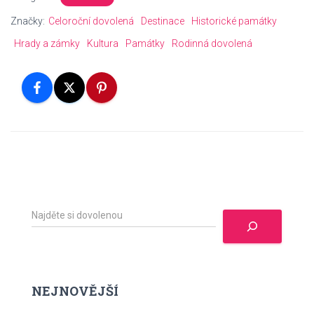
Značky:
Celoroční dovolená
Destinace
Historické památky
Hrady a zámky
Kultura
Památky
Rodinná dovolená
H
l
e
d
a
t
NEJNOVĚJŠÍ