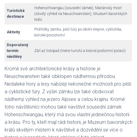
Hohenschwangau (sousední zámek), Mariánský most
Turistické
(skvělý výhled na Neuschwanstein), Muzeum bavorských
destinace
králů
Prohlídky zámku, pěší túry po okolní krajině, cyklistika,
Aktivity
koňské povoznictví
Doporučený
termín
Září až listopad (méně turistů a krásné podzimní počasí)
návštěvy
Kromě své architektonické krásy a historie je
Neuschwanstein také obklopen nádhernou přírodou.
Nedaleké hory a lesy nabízejí nekonečné možnosti pro pěší
a cyklistické túry. Z výšin zámku lze také obdivovat
nádherný výhled na jezero Alpsee a celou krajinu. Kromě
toho návštěvníci mohou také navštívit sousední zámek
Hohenschwangau, který má svou vlastní jedinečnou historii
a krásu. Pro ty, kteří mají rádi historii, je Muzeum bavorských
králů skvělým místem k návštěvě a dozvědění se více o