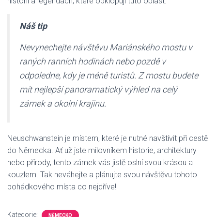
historii a legendách, které obklopují tuto oblast.
Náš tip
Nevynechejte návštěvu Mariánského mostu v
raných ranních hodinách nebo pozdě v
odpoledne, kdy je méně turistů. Z mostu budete
mít nejlepší panoramatický výhled na celý
zámek a okolní krajinu.
Neuschwanstein je místem, které je nutné navštívit při cestě
do Německa. Ať už jste milovníkem historie, architektury
nebo přírody, tento zámek vás jistě oslní svou krásou a
kouzlem. Tak neváhejte a plánujte svou návštěvu tohoto
pohádkového místa co nejdříve!
Kategorie:
NĚMECKO