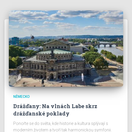
NĚMECKO
Drážďany: Na vlnách Labe skrz
drážďanské poklady
Ponořte se do světa, kde historie a kultura splývají s
moderním životem a tvoří tak harmonickou symfonii.