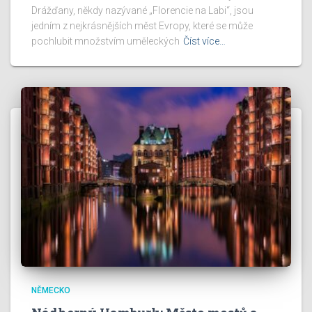
Drážďany, někdy nazývané „Florencie na Labi“, jsou
jedním z nejkrásnějších měst Evropy, které se může
pochlubit množstvím uměleckých
Číst více…
NĚMECKO