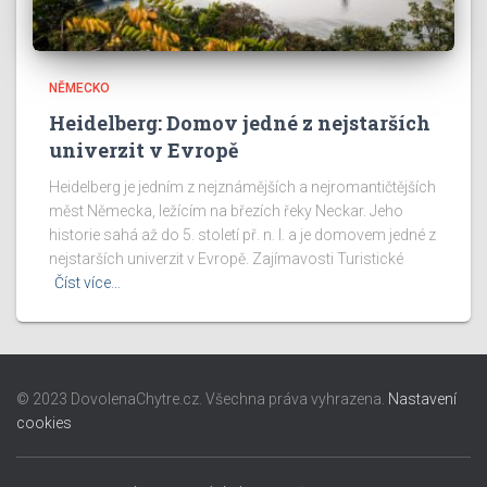
NĚMECKO
Heidelberg: Domov jedné z nejstarších
univerzit v Evropě
Heidelberg je jedním z nejznámějších a nejromantičtějších
měst Německa, ležícím na březích řeky Neckar. Jeho
historie sahá až do 5. století př. n. l. a je domovem jedné z
nejstarších univerzit v Evropě. Zajímavosti Turistické
Číst více…
© 2023 DovolenaChytre.cz. Všechna práva vyhrazena.
Nastavení
cookies