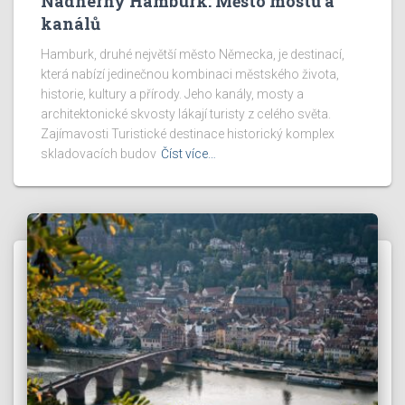
Nádherný Hamburk: Město mostů a
kanálů
Hamburk, druhé největší město Německa, je destinací,
která nabízí jedinečnou kombinaci městského života,
historie, kultury a přírody. Jeho kanály, mosty a
architektonické skvosty lákají turisty z celého světa.
Zajímavosti Turistické destinace historický komplex
skladovacích budov
Číst více…