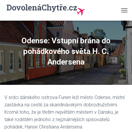
P
Ř
E
P
N
Odense: Vstupní brána do
O
U
pohádkového světa H. C.
T
N
Andersena
A
V
I
G
A
C
V srdci dánského ostrova Funen leží město Odense, místní
I
zastávka na cestě za skandinávskými dobrodružstvími.
Kromě toho, že je třetím největším městem v Dánsku, je
také rodištěm jednoho z nejznámějších spisovatelů
pohádek, Hanse Christiana Andersena.