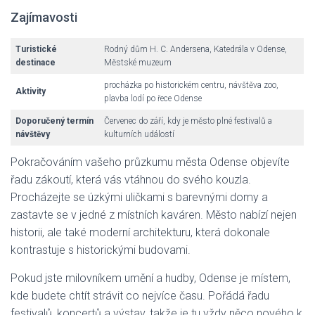
Zajímavosti
Turistické
Rodný dům H. C. Andersena, Katedrála v Odense,
destinace
Městské muzeum
procházka po historickém centru, návštěva zoo,
Aktivity
plavba lodí po řece Odense
Doporučený termín
Červenec do září, kdy je město plné festivalů a
návštěvy
kulturních událostí
Pokračováním vašeho průzkumu města Odense objevíte
řadu zákoutí, která vás vtáhnou do svého kouzla.
Procházejte se úzkými uličkami s barevnými domy a
zastavte se v jedné z místních kaváren. Město nabízí nejen
historii, ale také moderní architekturu, která dokonale
kontrastuje s historickými budovami.
Pokud jste milovníkem umění a hudby, Odense je místem,
kde budete chtít strávit co nejvíce času. Pořádá řadu
festivalů, koncertů a výstav, takže je tu vždy něco nového k