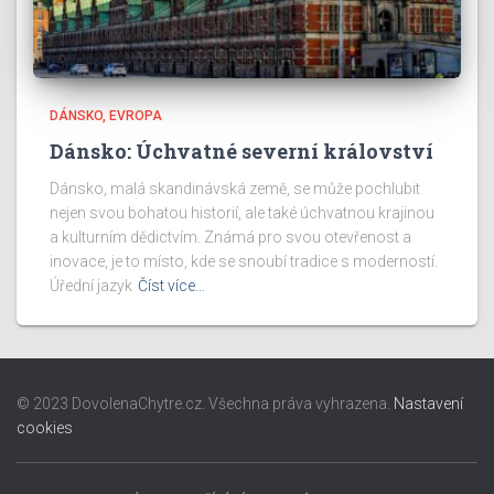
DÁNSKO
EVROPA
Dánsko: Úchvatné severní království
Dánsko, malá skandinávská země, se může pochlubit
nejen svou bohatou historií, ale také úchvatnou krajinou
a kulturním dědictvím. Známá pro svou otevřenost a
inovace, je to místo, kde se snoubí tradice s moderností.
Úřední jazyk
Číst více…
© 2023 DovolenaChytre.cz. Všechna práva vyhrazena.
Nastavení
cookies