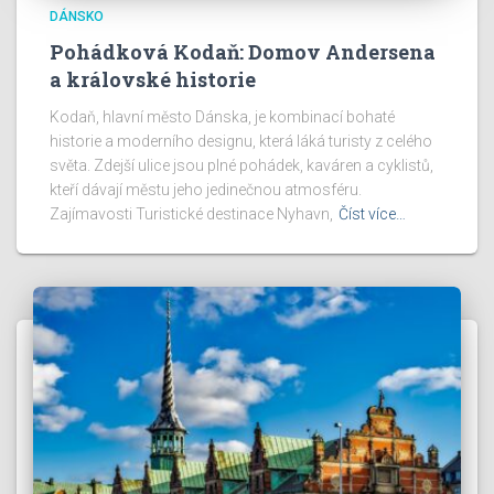
DÁNSKO
Pohádková Kodaň: Domov Andersena
a královské historie
Kodaň, hlavní město Dánska, je kombinací bohaté
historie a moderního designu, která láká turisty z celého
světa. Zdejší ulice jsou plné pohádek, kaváren a cyklistů,
kteří dávají městu jeho jedinečnou atmosféru.
Zajímavosti Turistické destinace Nyhavn,
Číst více…