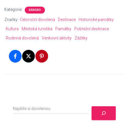
Kategorie:
DÁNSKO
Značky:
Celoroční dovolená
Destinace
Historické památky
Kultura
Městská turistika
Památky
Pobřežní destinace
Rodinná dovolená
Venkovní aktivity
Zážitky
H
l
e
d