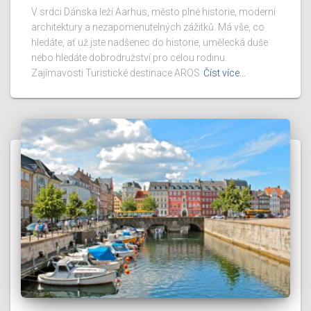
V srdci Dánska leží Aarhus, město plné historie, moderní
architektury a nezapomenutelných zážitků. Má vše, co
hledáte, ať už jste nadšenec do historie, umělecká duše
nebo hledáte dobrodružství pro celou rodinu.
Zajímavosti Turistické destinace AROS
Číst více…