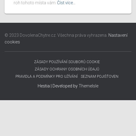
roh tohoto místa vám
Číst více…
© 2023 DovolenaChytre.cz. Všechna práva vyhrazena.
Nastavení
cookies
ZÁSADY POUŽÍVÁNÍ SOUBORŮ COOKIE
ZÁSADY OCHRANY OSOBNÍCH ÚDAJŮ
PRAVIDLA A PODMÍNKY PRO UŽÍVÁNÍ
SEZNAM POJIŠŤOVEN
Hestia | Developed by
ThemeIsle