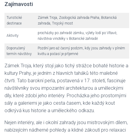
Zajímavosti
Turistické
Zámek Troja, Zoologická zahrada Praha, Botanická
destinace
zahrada, Trojský most
procházky po zahradě zámku, výlety lodí po Vltavě,
Aktivity
návštěva vinotéky v Botanické zahradě
Doporučený
Pozdní jaro až časný podzim, kdy jsou zahrady v plném
termín návštěvy
květu a počasí je příjemné
Zámek Troja, který stojí jako tichý strážce bohaté historie a
kultury Prahy, je jedním z hlavních taháků této malebné
čtvrti. Tato barokní perla, postavená v 17. století, fascinuje
návštěvníky svou impozantní architekturou a uměleckými
díly, které zdobí jeho interiéry. Procházka jeho prostornými
sály a galeriemi je jako cesta časem, kde každý kout
odkrývá kus historie a uměleckého odkazu.
Nejen interiéry, ale i okolní zahrady jsou mistrovským dílem,
nabízejícím nádherné pohledy a klidné zákoutí pro relaxaci