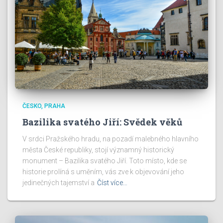
ČESKO
PRAHA
Bazilika svatého Jiří: Svědek věků
V srdci Pražského hradu, na pozadí malebného hlavního
města České republiky, stojí významný historický
monument – Bazilika svatého Jiří. Toto místo, kde se
historie prolíná s uměním, vás zve k objevování jeho
jedinečných tajemství a
Číst více…