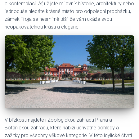
a kontemplaci. Ať už jste milovník historie, architektury nebo
jednoduše hledáte krásné místo pro odpolední procházku,
zámek Troja se nesmírně těší, že vám ukáže svou
neopakovatelnou krásu a eleganci.
V blízkosti najdete i Zoologickou zahradu Praha a
Botanickou zahradu, které nabízí úchvatné pohledy a
zážitky pro všechny věkové kategorie. V této idylické čtvrti