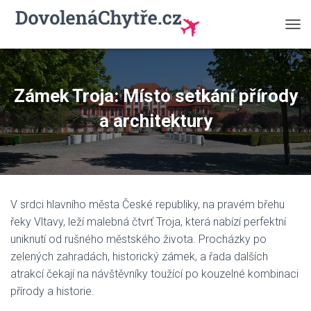
P
Ř
E
P
N
Zámek Troja: Místo setkání přírody
O
U
a architektury
T
N
A
V
I
G
V srdci hlavního města České republiky, na pravém břehu
A
C
řeky Vltavy, leží malebná čtvrť Troja, která nabízí perfektní
I
uniknutí od rušného městského života. Procházky po
zelených zahradách, historický zámek, a řada dalších
atrakcí čekají na návštěvníky toužící po kouzelné kombinaci
přírody a historie.