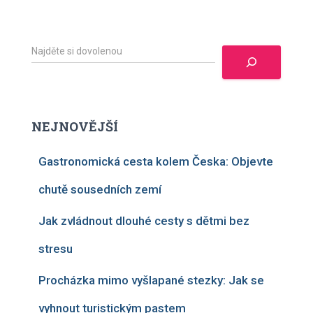
H
l
e
d
a
t
NEJNOVĚJŠÍ
Gastronomická cesta kolem Česka: Objevte
chutě sousedních zemí
Jak zvládnout dlouhé cesty s dětmi bez
stresu
Procházka mimo vyšlapané stezky: Jak se
vyhnout turistickým pastem