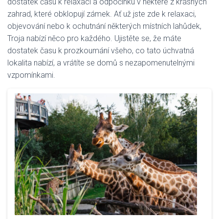
dostatek času k relaxaci a odpočinku v některé z krásných
zahrad, které obklopují zámek. Ať už jste zde k relaxaci,
objevování nebo k ochutnání některých místních lahůdek,
Troja nabízí něco pro každého. Ujistěte se, že máte
dostatek času k prozkoumání všeho, co tato úchvatná
lokalita nabízí, a vrátíte se domů s nezapomenutelnými
vzpomínkami.