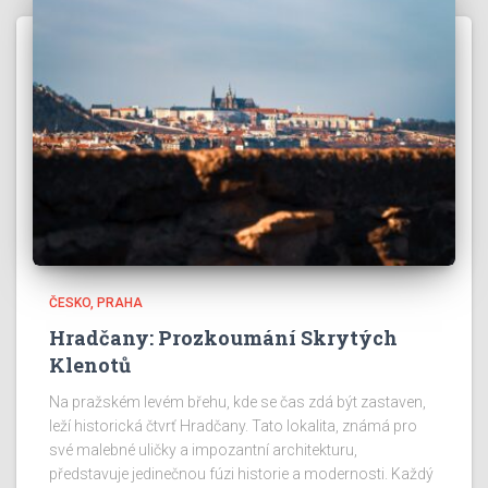
ČESKO
PRAHA
Hradčany: Prozkoumání Skrytých
Klenotů
Na pražském levém břehu, kde se čas zdá být zastaven,
leží historická čtvrť Hradčany. Tato lokalita, známá pro
své malebné uličky a impozantní architekturu,
představuje jedinečnou fúzi historie a modernosti. Každý