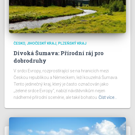
ČESKO
JIHOČESKÝ KRAJ
PLZEŇSKÝ KRAJ
Divoká Šumava: Přírodní ráj pro
dobrodruhy
V srdci Evropy, rozprostírající se na hranicích mezi
Českou republikou a Německem, leží kouzelná Šumava.
Tento jedinečný kraj, který je často označován jako
„zelené srdce Evropy“, nabízí návštěvníkům nejen
nádherné přírodní scenérie, ale také bohatou
Číst více…