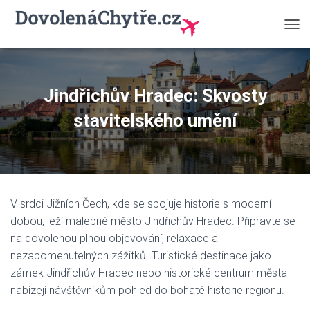
P
Ř
E
P
N
Jindřichův Hradec: Skvosty
O
U
stavitelského umění
T
N
A
V
I
G
V srdci Jižních Čech, kde se spojuje historie s moderní
A
C
dobou, leží malebné město Jindřichův Hradec. Připravte se
I
na dovolenou plnou objevování, relaxace a
nezapomenutelných zážitků. Turistické destinace jako
zámek Jindřichův Hradec nebo historické centrum města
nabízejí návštěvníkům pohled do bohaté historie regionu.