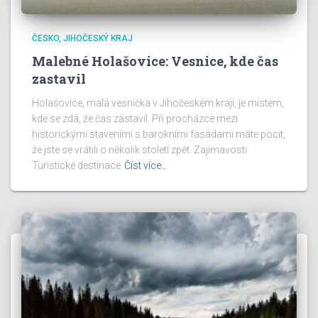
ČESKO
JIHOČESKÝ KRAJ
Malebné Holašovice: Vesnice, kde čas
zastavil
Holašovice, malá vesnička v Jihočeském kraji, je místem,
kde se zdá, že čas zastavil. Při procházce mezi
historickými staveními s barokními fasádami máte pocit,
že jste se vrátili o několik století zpět. Zajímavosti
Turistické destinace
Číst více…