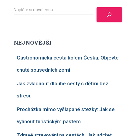
H
l
e
d
a
t
NEJNOVĚJŠÍ
Gastronomická cesta kolem Česka: Objevte
chutě sousedních zemí
Jak zvládnout dlouhé cesty s dětmi bez
stresu
Procházka mimo vyšlapané stezky: Jak se
vyhnout turistickým pastem
Zdravé stravování na cestách: Jak udržet