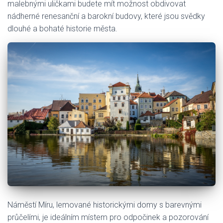
malebnými uličkami budete mít možnost obdivovat
nádherné renesanční a barokní budovy, které jsou svědky
dlouhé a bohaté historie města.
Náměstí Míru, lemované historickými domy s barevnými
průčelími, je ideálním místem pro odpočinek a pozorování