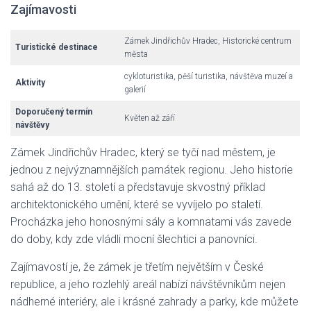
Zajímavosti
Zámek Jindřichův Hradec, Historické centrum
Turistické destinace
města
cykloturistika, pěší turistika, návštěva muzeí a
Aktivity
galerií
Doporučený termín
Květen až září
návštěvy
Zámek Jindřichův Hradec, který se tyčí nad městem, je
jednou z nejvýznamnějších památek regionu. Jeho historie
sahá až do 13. století a představuje skvostný příklad
architektonického umění, které se vyvíjelo po staletí.
Procházka jeho honosnými sály a komnatami vás zavede
do doby, kdy zde vládli mocní šlechtici a panovníci.
Zajímavostí je, že zámek je třetím největším v České
republice, a jeho rozlehlý areál nabízí návštěvníkům nejen
nádherné interiéry, ale i krásné zahrady a parky, kde můžete