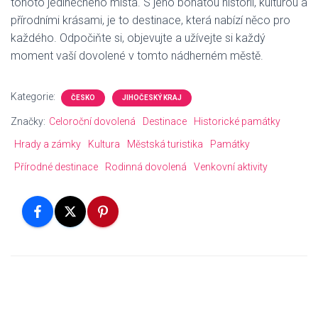
tohoto jedinečného místa. S jeho bohatou historií, kulturou a
přírodními krásami, je to destinace, která nabízí něco pro
každého. Odpočiňte si, objevujte a užívejte si každý
moment vaší dovolené v tomto nádherném městě.
Kategorie:
ČESKO
JIHOČESKÝ KRAJ
Značky:
Celoroční dovolená
Destinace
Historické památky
Hrady a zámky
Kultura
Městská turistika
Památky
Přírodné destinace
Rodinná dovolená
Venkovní aktivity