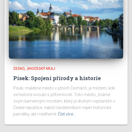
ČESKO
JIHOČESKÝ KRAJ
Písek: Spojení přírody a historie
Písek, malebné město v jižních Čechách, je místem, kde
se historie snoubí s přítomností. Toto město, známé
svým kamenným mostem, který je druhým nejstarším v
České republice, nabízí návštěvníkům nejen historické
památky, ale i nádherné
Číst více…