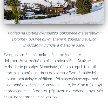
Pohled na Cortina d’Ampezzo, obklopené majestátními
Dolomity, pokryté bílým sněhem,
zdůrazňuje jejich
impozantní vrcholy a malebné údolí.
Evropa v zimě nabízí nekonečné možnosti pro
dobrodružství, oděné do bílého hávu sněhu. Ať už se
rozhodnete pro Alpy, Skandinávii, Českou republiku, Itálii
nebo za polární kruh, zimní dovolená v Evropě může být
nezapomenutelným zážitkem. Při plánování nezapomeňte
na vhodné oblečení a připravte se na to, že zima může být
nepředvídatelná. S dobrou přípravou a otevřenou myslí vás
čekají nezapomenutelné zážitky.