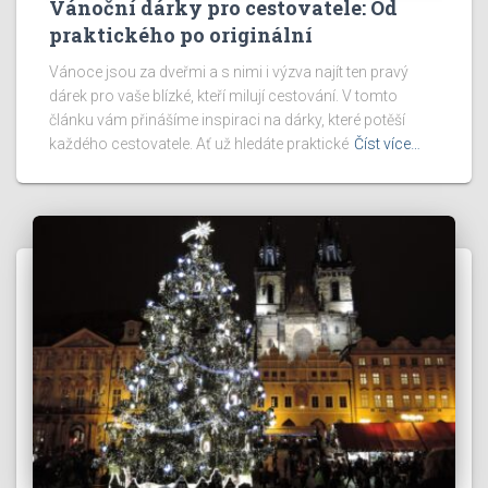
Vánoční dárky pro cestovatele: Od
praktického po originální
Vánoce jsou za dveřmi a s nimi i výzva najít ten pravý
dárek pro vaše blízké, kteří milují cestování. V tomto
článku vám přinášíme inspiraci na dárky, které potěší
každého cestovatele. Ať už hledáte praktické
Číst více…