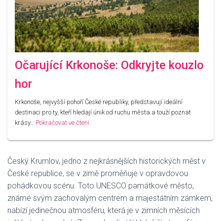
Očarující Krkonoše: Odkryjte kouzlo
hor
Krkonoše, nejvyšší pohoří České republiky, představují ideální
destinaci pro ty, kteří hledají únik od ruchu města a touží poznat
krásy…
Pokračovat ve čtení
Český Krumlov, jedno z nejkrásnějších historických měst v
České republice, se v zimě proměňuje v opravdovou
pohádkovou scénu. Toto UNESCO památkové město,
známé svým zachovalým centrem a majestátním zámkem,
nabízí jedinečnou atmosféru, která je v zimních měsících