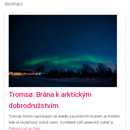
destinací.
Tromsø: Brána k arktickým
dobrodružstvím
Tromsø, město nacházející se daleko za polárním kruhem, je místem,
kde se skutečnost stává snem. Osvětlené září severních světel a…
Pokračovat ve čtení