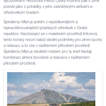
sjezdovkami. Historické město Český Krumlov pak v zimě
působí jako z pohádky, s jeho zasněženými uličkami a
středověkým hradem.
Špindlerův Mlýn je jedním z nejoblíbenějších a
nejnavštěvovanějších lyžařských středisek v České
republice. Nacházející se v malebném prostředí Krkonoš,
tento horský resort nabízí ideální podmínky pro zimní sporty
a relaxaci, a to vše v nádherném přírodním prostředí.
Špindlerův Mlýn je ideálním místem pro ty, kteří hledají
kombinaci aktivní dovolené a relaxace v nádherném
přírodním prostředí.