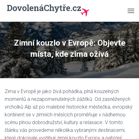
P
Ř
E
P
N
Zimní kouzlo v Evropě: Objevte
O
U
místa, kde zima ožívá
T
N
A
V
I
G
Zima v Evropě je jako živá pohádka, plná kouzelných
A
C
momentů a nezapomenutelných zážitků. Od zasněžených
I
vrcholků Alp až po malebné historické městečka, evropský
kontinent se v zimních měsících proměňuje v nádhernou
scénu plnou dobrodružství, kultury a relaxace. V tomto
článku vás provedeme několika vybranými destinacemi,
které dokonale vystihují zimní kouzlo Evropy a nabízejí