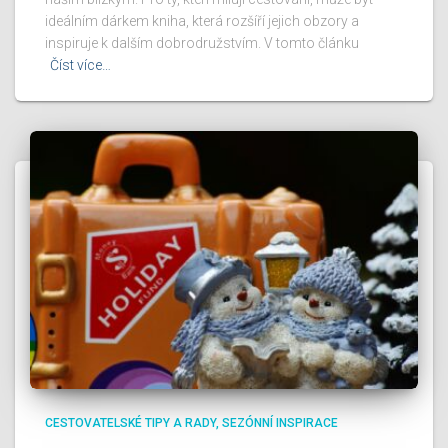
ideálním dárkem kniha, která rozšíří jejich obzory a
inspiruje k dalším dobrodružstvím. V tomto článku
Číst více…
CESTOVATELSKÉ TIPY A RADY
SEZÓNNÍ INSPIRACE