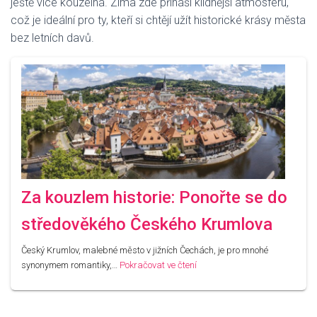
ještě více kouzelná. Zima zde přináší klidnější atmosféru,
což je ideální pro ty, kteří si chtějí užít historické krásy města
bez letních davů.
Za kouzlem historie: Ponořte se do
středověkého Českého Krumlova
Český Krumlov, malebné město v jižních Čechách, je pro mnohé
synonymem romantiky,…
Pokračovat ve čtení