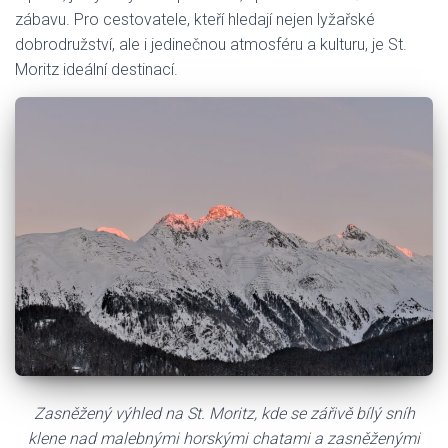
zábavu. Pro cestovatele, kteří hledají nejen lyžařské
dobrodružství, ale i jedinečnou atmosféru a kulturu, je St.
Moritz ideální destinací.
Zasněžený výhled na St. Moritz, kde se zářivě bílý sníh
klene nad malebnými horskými chatami a zasněženými