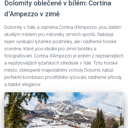
Dolomity oblečené v bílém: Cortina
d’Ampezzo v zimě
Dolomity v Itálii, a zejména Cortina d’Ampezzo, jsou dalším
skvělým místem pro milovníky zimních sportů. Nabízejí
nejen vynikající lyžařské podmínky, ale i nádherné horské
scenérie, které jsou ideální pro zimní turistiku a
fotografování. Cortina d’Ampezzo je jedním z nejznámějších
a nejstylovějších lyžařských středisek v Itálii. Toto horské
město, obklopené majestátními vrcholy Dolomit, nabízí
perfektní kombinaci prvotřídního lyžování, nádherné přírody
a italské elegance.