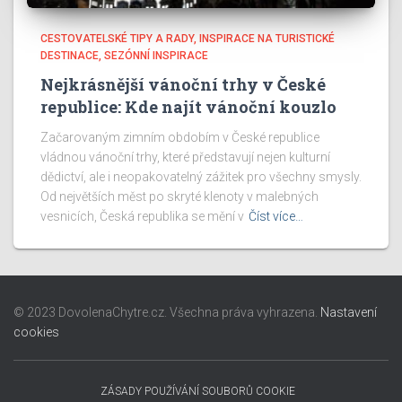
CESTOVATELSKÉ TIPY A RADY
INSPIRACE NA TURISTICKÉ
DESTINACE
SEZÓNNÍ INSPIRACE
Nejkrásnější vánoční trhy v České
republice: Kde najít vánoční kouzlo
Začarovaným zimním obdobím v České republice
vládnou vánoční trhy, které představují nejen kulturní
dědictví, ale i neopakovatelný zážitek pro všechny smysly.
Od největších měst po skryté klenoty v malebných
vesnicích, Česká republika se mění v
Číst více…
© 2023 DovolenaChytre.cz. Všechna práva vyhrazena.
Nastavení
cookies
ZÁSADY POUŽÍVÁNÍ SOUBORŮ COOKIE