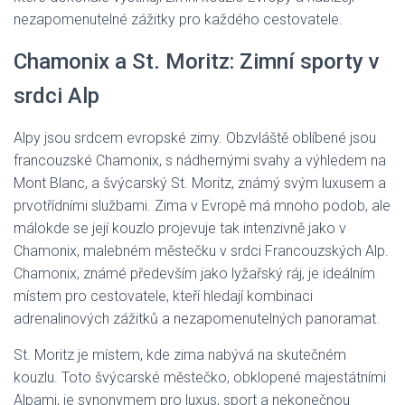
nezapomenutelné zážitky pro každého cestovatele.
Chamonix a St. Moritz: Zimní sporty v
srdci Alp
Alpy jsou srdcem evropské zimy. Obzvláště oblíbené jsou
francouzské Chamonix, s nádhernými svahy a výhledem na
Mont Blanc, a švýcarský St. Moritz, známý svým luxusem a
prvotřídními službami. Zima v Evropě má mnoho podob, ale
málokde se její kouzlo projevuje tak intenzivně jako v
Chamonix, malebném městečku v srdci Francouzských Alp.
Chamonix, známé především jako lyžařský ráj, je ideálním
místem pro cestovatele, kteří hledají kombinaci
adrenalinových zážitků a nezapomenutelných panoramat.
St. Moritz je místem, kde zima nabývá na skutečném
kouzlu. Toto švýcarské městečko, obklopené majestátními
Alpami, je synonymem pro luxus, sport a nekonečnou