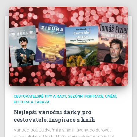
CESTOVATELSKÉ TIPY A RADY
SEZÓNNÍ INSPIRACE
UMĚNÍ,
KULTURA A ZÁBAVA
Nejlepší vánoční dárky pro
cestovatele: Inspirace z knih
Vánoce jsou za dveřmi a s nimi i úvahy, co darovat
našim blízkým. Pro ty, kteří milují cestování, může být