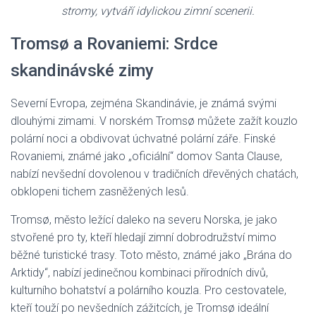
stromy, vytváří idylickou zimní scenerii.
Tromsø a Rovaniemi: Srdce
skandinávské zimy
Severní Evropa, zejména Skandinávie, je známá svými
dlouhými zimami. V norském Tromsø můžete zažít kouzlo
polární noci a obdivovat úchvatné polární záře. Finské
Rovaniemi, známé jako „oficiální“ domov Santa Clause,
nabízí nevšední dovolenou v tradičních dřevěných chatách,
obklopeni tichem zasněžených lesů.
Tromsø, město ležící daleko na severu Norska, je jako
stvořené pro ty, kteří hledají zimní dobrodružství mimo
běžné turistické trasy. Toto město, známé jako „Brána do
Arktidy“, nabízí jedinečnou kombinaci přírodních divů,
kulturního bohatství a polárního kouzla. Pro cestovatele,
kteří touží po nevšedních zážitcích, je Tromsø ideální